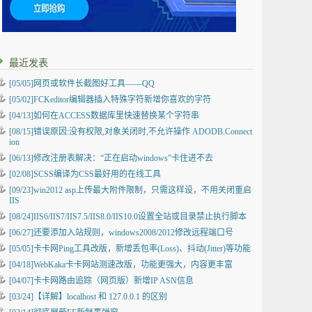
最近发表
[05/05]
网页或软件长截图好工具——QQ
[05/02]
FCKeditor编辑器插入特殊字符新增你喜欢的字符
[04/13]
如何在ACCESS数据库里快速替换某个字符串
[08/15]
错误原因:没有权限,对象关闭时,不允许操作 ADODB.Connect
ion
[06/13]
修改注册表解决：“正在启动windows”卡住进不去
[02/08]
SCSS编译为CSS最好用的在线工具
[09/23]
win2012 asp上传最大附件限制，只需这样设，不用关闭重启
IIS
[08/24]
IIS6/IIS7/IIS7.5/IIS8.0/IIS10.0设置全站或目录禁止执行脚本
[06/27]
还要添加入站规则，windows2008/2012修改远程端口号
[05/05]
卡卡网Ping工具改版，新增丢包率(Loss)、抖动(Jitter)等功能
[04/18]
WebKaka卡卡网站测速改版，功能更强大，内容更丰富
[04/07]
卡卡网路由追踪（网页版）新增IP ASN信息
[03/24]
【详解】localhost 和 127.0.0.1 的区别