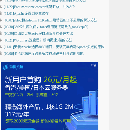
[11/24]Font Awesome图标在IE浏览器不显示的解决方法
[11/22]Font Awesome content代码汇总，共246个
[11/01]Apache设置浏览器缓存
[06/07]zblog和dedecms FCKeditor编辑器IE11不显示的解决方法
[09/30]360公共库关闭，fonts调用链接可改为googleapi的
[09/29]启动防火墙后远程自动断开的处理方法
[03/21]WordPress速度慢？瞬间提速3倍的方法
[11/01]安装Apache选择8080端口，安装完毕启动Apache失败的原因
[06/06]卡卡网站速度诊断新增移动设备打开诊断功能