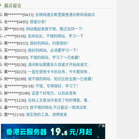
最近留言
网********[04/15]:
反映网速诊断里面普通诊断和高级诊...
长*****[04/05]:
感谢分享！
郑***[03/19]:
网站看起来很不错，路过支持一下!
c*****[03/16]:
支持站长，不错的网站，学习一下
蒋*****[03/15]:
很好的网站，内容很好！
苏****[03/15]:
很好的网站，必须要学习一下！
香*****[03/03]:
不错的网站，学习了～已收藏！
何****[02/26]:
请问新站需要多久百度才开始收录文...
黄****[02/25]:
一直在使用卡卡的业务，今天看到有...
何****[02/09]:
很不错的网站，知识比较全面～已收藏！
全********[01/18]:
不错，写得很好，学习了！
财******[01/06]:
这是个好地方，以后会常来
无****[12/26]:
在网上无意当中发现了你的博客，看...
最*****[12/17]:
很不错的网站,不过最近一周测试老...
悠***[11/16]:
很实用的工具，测得很准