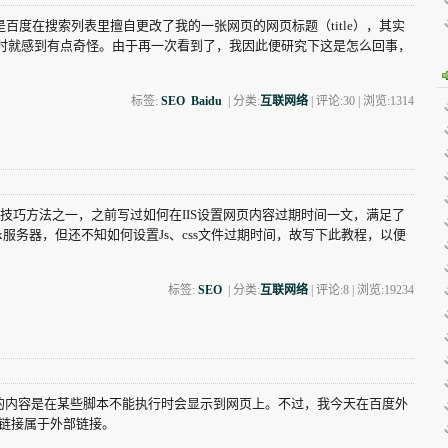
百度在搜索列表里擅自更改了我的一张网页的网页标题（title），其实
时就感到有点奇怪。由于再一次看到了，我因此便研究下这是怎么回事，
标签:
SEO
Baidu
| 分类:
互联网络
| 评论:30 | 浏览:
1314
技巧方法之一，之前写过如何在IIS设置网页内容过期时间一文，满足了
x服务器，但还不知如何设置Js、css文件过期时间，故写下此教程，以便
标签:
SEO
| 分类:
互联网络
| 评论:8 | 浏览:
19234
签里的内容是在某些脚本不能执行时会显示到网页上。不过，我今天在百度外
现的链接属于外部链接。