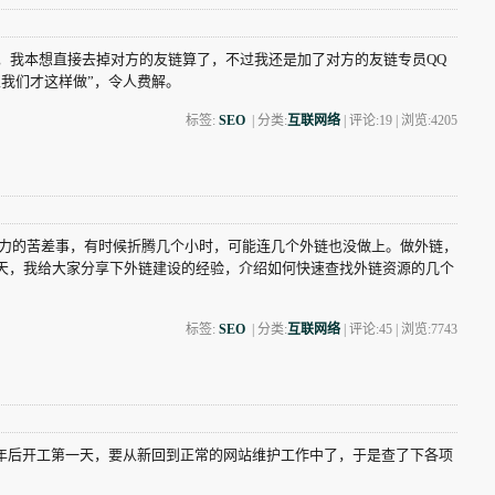
标签，我本想直接去掉对方的友链算了，不过我还是加了对方的友链专员QQ
我们才这样做”，令人费解。
标签:
SEO
| 分类:
互联网络
| 评论:19 | 浏览:
4205
力的苦差事，有时候折腾几个小时，可能连几个外链也没做上。做外链，
天，我给大家分享下外链建设的经验，介绍如何快速查找外链资源的几个
标签:
SEO
| 分类:
互联网络
| 评论:45 | 浏览:
7743
年后开工第一天，要从新回到正常的网站维护工作中了，于是查了下各项