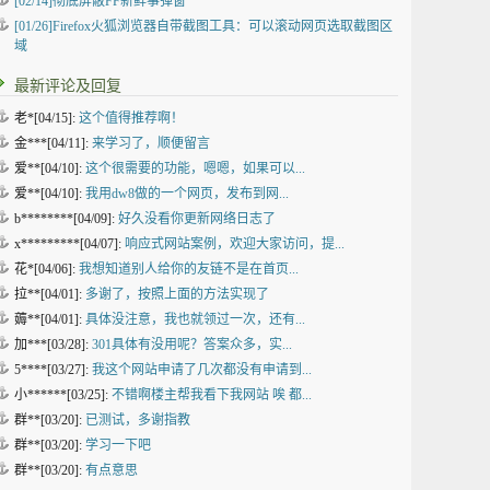
[02/14]
彻底屏蔽FF新鲜事弹窗
[01/26]
Firefox火狐浏览器自带截图工具：可以滚动网页选取截图区
域
最新评论及回复
老*[04/15]:
这个值得推荐啊！
金***[04/11]:
来学习了，顺便留言
爱**[04/10]:
这个很需要的功能，嗯嗯，如果可以...
爱**[04/10]:
我用dw8做的一个网页，发布到网...
b********[04/09]:
好久没看你更新网络日志了
x*********[04/07]:
响应式网站案例，欢迎大家访问，提...
花*[04/06]:
我想知道别人给你的友链不是在首页...
拉**[04/01]:
多谢了，按照上面的方法实现了
薅**[04/01]:
具体没注意，我也就领过一次，还有...
加***[03/28]:
301具体有没用呢？答案众多，实...
5****[03/27]:
我这个网站申请了几次都没有申请到...
小******[03/25]:
不错啊楼主帮我看下我网站 唉 都...
群**[03/20]:
已测试，多谢指教
群**[03/20]:
学习一下吧
群**[03/20]:
有点意思