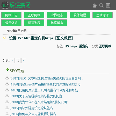
网络日志
互联网络
业界动态
软件编程
生活时评
娱乐休闲
标签列表
访客留言
2022年1月19日
设置IIS7 http重定向到https【图文教程】
标签:
IIS
https
重定向
| 分类:
互联网络
分页:
«
1
»
SEO专题
[01/17]SEO：文章标题/网页Title关键词的位置会影响...
[11/20]网站Logo图片链接HTML代码深藏的SEO技巧
[10/03]使用网页流量工具刷流量有什么好处和坏处
[09/19]关于友情链接撤销与恢复的问题
[09/18]我为什么不在文章结尾加“版权说明”
[09/15]网站外链建设之论坛签名
[09/06]如何写文章更能获得好排名