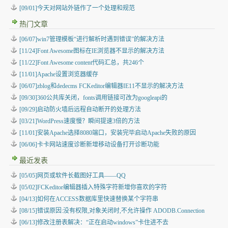
[09/01]今天对网站外链作了一个处理和规范
热门文章
[06/07]win7管理模板“进行解析时遇到错误”的解决方法
[11/24]Font Awesome图标在IE浏览器不显示的解决方法
[11/22]Font Awesome content代码汇总，共246个
[11/01]Apache设置浏览器缓存
[06/07]zblog和dedecms FCKeditor编辑器IE11不显示的解决方法
[09/30]360公共库关闭，fonts调用链接可改为googleapi的
[09/29]启动防火墙后远程自动断开的处理方法
[03/21]WordPress速度慢？瞬间提速3倍的方法
[11/01]安装Apache选择8080端口，安装完毕启动Apache失败的原因
[06/06]卡卡网站速度诊断新增移动设备打开诊断功能
最近发表
[05/05]
网页或软件长截图好工具——QQ
[05/02]
FCKeditor编辑器插入特殊字符新增你喜欢的字符
[04/13]
如何在ACCESS数据库里快速替换某个字符串
[08/15]
错误原因:没有权限,对象关闭时,不允许操作 ADODB.Connection
[06/13]
修改注册表解决：“正在启动windows”卡住进不去