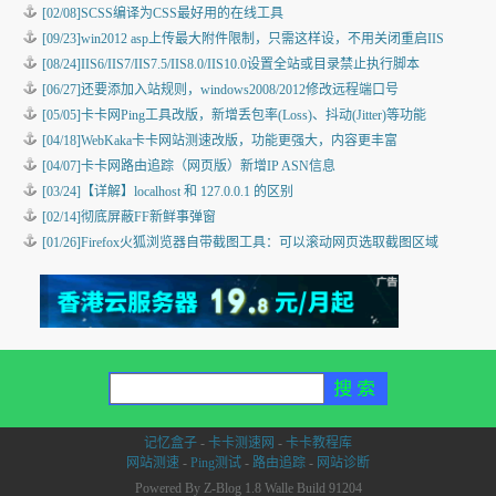
[02/08]
SCSS编译为CSS最好用的在线工具
[09/23]
win2012 asp上传最大附件限制，只需这样设，不用关闭重启IIS
[08/24]
IIS6/IIS7/IIS7.5/IIS8.0/IIS10.0设置全站或目录禁止执行脚本
[06/27]
还要添加入站规则，windows2008/2012修改远程端口号
[05/05]
卡卡网Ping工具改版，新增丢包率(Loss)、抖动(Jitter)等功能
[04/18]
WebKaka卡卡网站测速改版，功能更强大，内容更丰富
[04/07]
卡卡网路由追踪（网页版）新增IP ASN信息
[03/24]
【详解】localhost 和 127.0.0.1 的区别
[02/14]
彻底屏蔽FF新鲜事弹窗
[01/26]
Firefox火狐浏览器自带截图工具：可以滚动网页选取截图区域
记忆盒子
-
卡卡测速网
-
卡卡教程库
网站测速
-
Ping测试
-
路由追踪
-
网站诊断
Powered By Z-Blog 1.8 Walle Build 91204