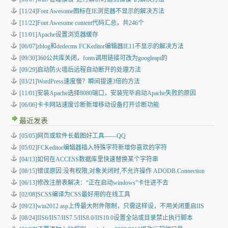
[11/24]Font Awesome图标在IE浏览器不显示的解决方法
[11/22]Font Awesome content代码汇总，共246个
[11/01]Apache设置浏览器缓存
[06/07]zblog和dedecms FCKeditor编辑器IE11不显示的解决方法
[09/30]360公共库关闭，fonts调用链接可改为googleapi的
[09/29]启动防火墙后远程自动断开的处理方法
[03/21]WordPress速度慢？瞬间提速3倍的方法
[11/01]安装Apache选择8080端口，安装完毕启动Apache失败的原因
[06/06]卡卡网站速度诊断新增移动设备打开诊断功能
最近发表
[05/05]
网页或软件长截图好工具——QQ
[05/02]
FCKeditor编辑器插入特殊字符新增你喜欢的字符
[04/13]
如何在ACCESS数据库里快速替换某个字符串
[08/15]
错误原因:没有权限,对象关闭时,不允许操作 ADODB.Connection
[06/13]
修改注册表解决：“正在启动windows”卡住进不去
[02/08]
SCSS编译为CSS最好用的在线工具
[09/23]
win2012 asp上传最大附件限制，只需这样设，不用关闭重启IIS
[08/24]
IIS6/IIS7/IIS7.5/IIS8.0/IIS10.0设置全站或目录禁止执行脚本