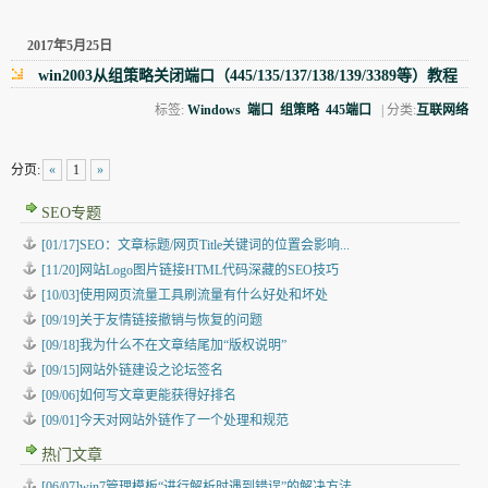
2017年5月25日
win2003从组策略关闭端口（445/135/137/138/139/3389等）教程
标签:
Windows
端口
组策略
445端口
| 分类:
互联网络
分页:
«
1
»
SEO专题
[01/17]SEO：文章标题/网页Title关键词的位置会影响...
[11/20]网站Logo图片链接HTML代码深藏的SEO技巧
[10/03]使用网页流量工具刷流量有什么好处和坏处
[09/19]关于友情链接撤销与恢复的问题
[09/18]我为什么不在文章结尾加“版权说明”
[09/15]网站外链建设之论坛签名
[09/06]如何写文章更能获得好排名
[09/01]今天对网站外链作了一个处理和规范
热门文章
[06/07]win7管理模板“进行解析时遇到错误”的解决方法