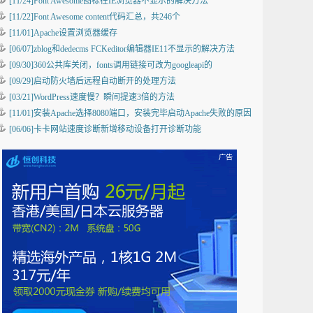
[11/24]Font Awesome图标在IE浏览器不显示的解决方法
[11/22]Font Awesome content代码汇总，共246个
[11/01]Apache设置浏览器缓存
[06/07]zblog和dedecms FCKeditor编辑器IE11不显示的解决方法
[09/30]360公共库关闭，fonts调用链接可改为googleapi的
[09/29]启动防火墙后远程自动断开的处理方法
[03/21]WordPress速度慢？瞬间提速3倍的方法
[11/01]安装Apache选择8080端口，安装完毕启动Apache失败的原因
[06/06]卡卡网站速度诊断新增移动设备打开诊断功能