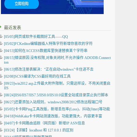
最近发表
[05/05]
网页或软件长截图好工具——QQ
[05/02]
FCKeditor编辑器插入特殊字符新增你喜欢的字符
[04/13]
如何在ACCESS数据库里快速替换某个字符串
[08/15]
错误原因:没有权限,对象关闭时,不允许操作 ADODB.Connect
ion
[06/13]
修改注册表解决：“正在启动windows”卡住进不去
[02/08]
SCSS编译为CSS最好用的在线工具
[09/23]
win2012 asp上传最大附件限制，只需这样设，不用关闭重启
IIS
[08/24]
IIS6/IIS7/IIS7.5/IIS8.0/IIS10.0设置全站或目录禁止执行脚本
[06/27]
还要添加入站规则，windows2008/2012修改远程端口号
[05/05]
卡卡网Ping工具改版，新增丢包率(Loss)、抖动(Jitter)等功能
[04/18]
WebKaka卡卡网站测速改版，功能更强大，内容更丰富
[04/07]
卡卡网路由追踪（网页版）新增IP ASN信息
[03/24]
【详解】localhost 和 127.0.0.1 的区别