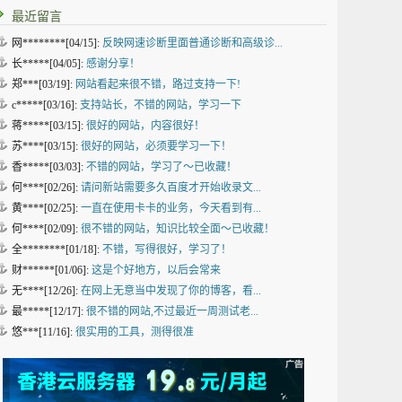
最近留言
网********[04/15]:
反映网速诊断里面普通诊断和高级诊...
长*****[04/05]:
感谢分享！
郑***[03/19]:
网站看起来很不错，路过支持一下!
c*****[03/16]:
支持站长，不错的网站，学习一下
蒋*****[03/15]:
很好的网站，内容很好！
苏****[03/15]:
很好的网站，必须要学习一下！
香*****[03/03]:
不错的网站，学习了～已收藏！
何****[02/26]:
请问新站需要多久百度才开始收录文...
黄****[02/25]:
一直在使用卡卡的业务，今天看到有...
何****[02/09]:
很不错的网站，知识比较全面～已收藏！
全********[01/18]:
不错，写得很好，学习了！
财******[01/06]:
这是个好地方，以后会常来
无****[12/26]:
在网上无意当中发现了你的博客，看...
最*****[12/17]:
很不错的网站,不过最近一周测试老...
悠***[11/16]:
很实用的工具，测得很准