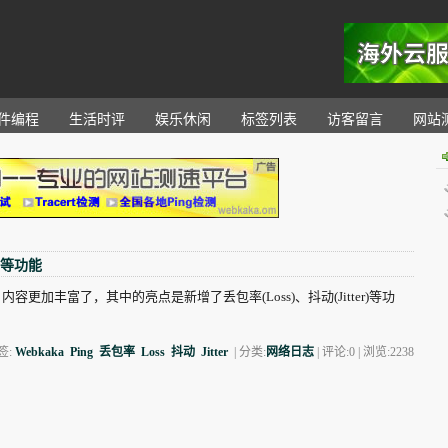
。
件编程
生活时评
娱乐休闲
标签列表
访客留言
网站
r)等功能
内容更加丰富了，其中的亮点是新增了丢包率(Loss)、抖动(Jitter)等功
签:
Webkaka
Ping
丢包率
Loss
抖动
Jitter
| 分类:
网络日志
| 评论:0 | 浏览:
2238