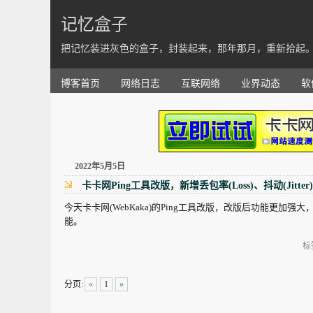
记忆盒子
把记忆装进灰色的盒子，封装起来，那年那月，重新拾起
博客首页
网络日志
互联网络
业界动态
软
2022年5月5日
卡卡网Ping工具改版，新增丢包率(Loss)、抖动(Jitte
今天卡卡网(WebKaka)的Ping工具改版，改版后功能更加强大，
能。
标
分页:
«
1
»