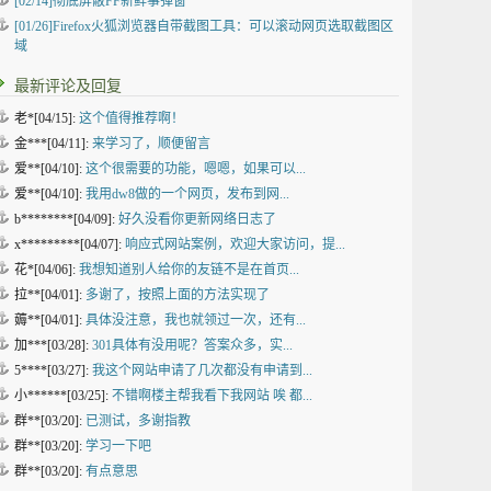
[02/14]
彻底屏蔽FF新鲜事弹窗
[01/26]
Firefox火狐浏览器自带截图工具：可以滚动网页选取截图区
域
最新评论及回复
老*[04/15]:
这个值得推荐啊！
金***[04/11]:
来学习了，顺便留言
爱**[04/10]:
这个很需要的功能，嗯嗯，如果可以...
爱**[04/10]:
我用dw8做的一个网页，发布到网...
b********[04/09]:
好久没看你更新网络日志了
x*********[04/07]:
响应式网站案例，欢迎大家访问，提...
花*[04/06]:
我想知道别人给你的友链不是在首页...
拉**[04/01]:
多谢了，按照上面的方法实现了
薅**[04/01]:
具体没注意，我也就领过一次，还有...
加***[03/28]:
301具体有没用呢？答案众多，实...
5****[03/27]:
我这个网站申请了几次都没有申请到...
小******[03/25]:
不错啊楼主帮我看下我网站 唉 都...
群**[03/20]:
已测试，多谢指教
群**[03/20]:
学习一下吧
群**[03/20]:
有点意思