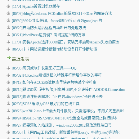
[11/01]Apache设置浏览器缓存
[06/07]zblog和dedecms FCKeditor编辑器IE11不显示的解决方法
[09/30]360公共库关闭，fonts调用链接可改为googleapi的
[09/29]启动防火墙后远程自动断开的处理方法
[03/21]WordPress速度慢？瞬间提速3倍的方法
[11/01]安装Apache选择8080端口，安装完毕启动Apache失败的原因
[06/06]卡卡网站速度诊断新增移动设备打开诊断功能
最近发表
[05/05]
网页或软件长截图好工具——QQ
[05/02]
FCKeditor编辑器插入特殊字符新增你喜欢的字符
[04/13]
如何在ACCESS数据库里快速替换某个字符串
[08/15]
错误原因:没有权限,对象关闭时,不允许操作 ADODB.Connection
[06/13]
修改注册表解决：“正在启动windows”卡住进不去
[02/08]
SCSS编译为CSS最好用的在线工具
[09/23]
win2012 asp上传最大附件限制，只需这样设，不用关闭重启IIS
[08/24]
IIS6/IIS7/IIS7.5/IIS8.0/IIS10.0设置全站或目录禁止执行脚本
[06/27]
还要添加入站规则，windows2008/2012修改远程端口号
[05/05]
卡卡网Ping工具改版，新增丢包率(Loss)、抖动(Jitter)等功能