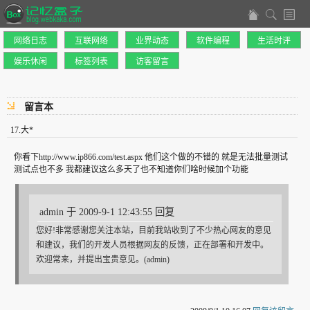
网络日志
互联网络
业界动态
软件编程
生活时评
娱乐休闲
标签列表
访客留言
留言本
17
.
大*
你看下http://www.ip866.com/test.aspx 他们这个做的不错的 就是无法批量测试
测试点也不多 我都建议这么多天了也不知道你们啥时候加个功能
admin 于 2009-9-1 12:43:55 回复
您好!非常感谢您关注本站，目前我站收到了不少热心网友的意见
和建议，我们的开发人员根据网友的反馈，正在部署和开发中。
欢迎常来，并提出宝贵意见。(admin)