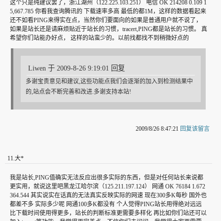
这个只是纯建议罢了，浙江湖州（122.225.103.251） 电信 OK 214208 0.109 1
5,667.785 你看我查询腾讯的 下载速率多高 最低的都1M，这样的数据看起来
还不如看PING来得实在点，当然你们要面向的如果是普通用户就不说了，
如果是站长还是请麻烦贴近于站长的习惯，tracert,PING都是站长的习惯。 真
希望你们站能办好点， 这样的站蛮少的。以前找都找不到稍微好点的
Liwen 于 2009-8-26 9:19:01 回复
多谢宝贵意见和建议,这些功能点我们会逐渐的加入到检测结果中
的,站点会不断完善和改进.多谢支持本站!
2009/8/26 8:47:21
回复该留言
11
.
大*
我是站长,PING值确实无法反应出很多实际的东西，但是对任何站长来说都
更实用，就说这里吧黑龙江哈尔滨（125.211.197.124） 网通 OK 76184 1.672
364.544 其实说实在话真的无法真实反映实际的网速 现在300多K每秒 国外也
都差不多 实际多少呢 网通100多K都没有 个人觉得PING站长用得绝对远远
比下载时间使用得更多，站长的判断标准更需要多样化 再比如你们站还可以