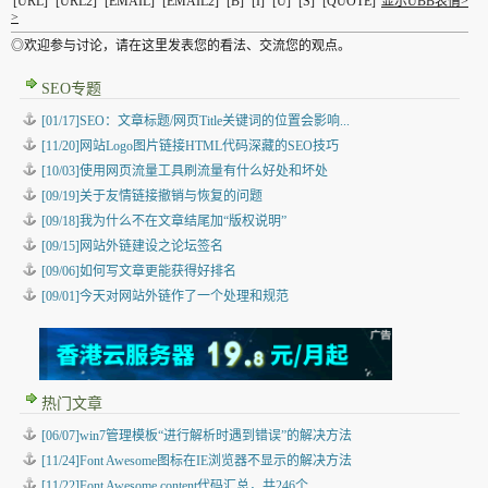
[URL]
[URL2]
[EMAIL]
[EMAIL2]
[B]
[I]
[U]
[S]
[QUOTE]
显示UBB表情>
>
◎欢迎参与讨论，请在这里发表您的看法、交流您的观点。
SEO专题
[01/17]SEO：文章标题/网页Title关键词的位置会影响...
[11/20]网站Logo图片链接HTML代码深藏的SEO技巧
[10/03]使用网页流量工具刷流量有什么好处和坏处
[09/19]关于友情链接撤销与恢复的问题
[09/18]我为什么不在文章结尾加“版权说明”
[09/15]网站外链建设之论坛签名
[09/06]如何写文章更能获得好排名
[09/01]今天对网站外链作了一个处理和规范
热门文章
[06/07]win7管理模板“进行解析时遇到错误”的解决方法
[11/24]Font Awesome图标在IE浏览器不显示的解决方法
[11/22]Font Awesome content代码汇总，共246个