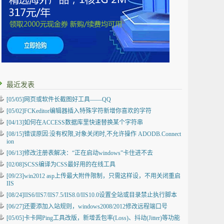
最近发表
[05/05]
网页或软件长截图好工具——QQ
[05/02]
FCKeditor编辑器插入特殊字符新增你喜欢的字符
[04/13]
如何在ACCESS数据库里快速替换某个字符串
[08/15]
错误原因:没有权限,对象关闭时,不允许操作 ADODB.Connect
ion
[06/13]
修改注册表解决：“正在启动windows”卡住进不去
[02/08]
SCSS编译为CSS最好用的在线工具
[09/23]
win2012 asp上传最大附件限制，只需这样设，不用关闭重启
IIS
[08/24]
IIS6/IIS7/IIS7.5/IIS8.0/IIS10.0设置全站或目录禁止执行脚本
[06/27]
还要添加入站规则，windows2008/2012修改远程端口号
[05/05]
卡卡网Ping工具改版，新增丢包率(Loss)、抖动(Jitter)等功能