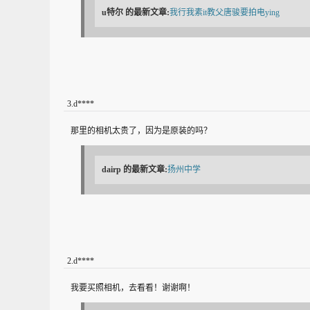
u特尔
的最新文章:
我行我素it教父唐骏要拍电ying
3
.
d****
那里的相机太贵了，因为是原装的吗？
dairp
的最新文章:
扬州中学
2
.
d****
我要买照相机，去看看！谢谢啊！