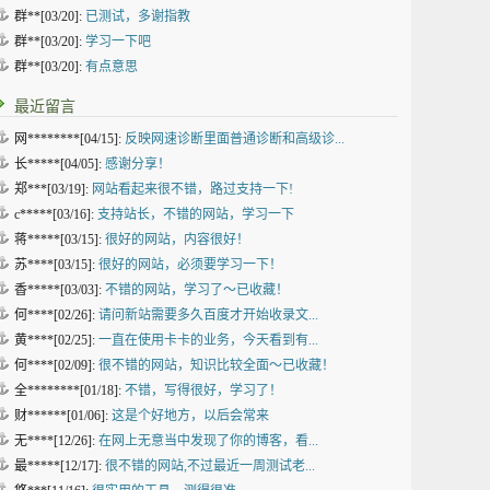
群**[03/20]:
已测试，多谢指教
群**[03/20]:
学习一下吧
群**[03/20]:
有点意思
最近留言
网********[04/15]:
反映网速诊断里面普通诊断和高级诊...
长*****[04/05]:
感谢分享！
郑***[03/19]:
网站看起来很不错，路过支持一下!
c*****[03/16]:
支持站长，不错的网站，学习一下
蒋*****[03/15]:
很好的网站，内容很好！
苏****[03/15]:
很好的网站，必须要学习一下！
香*****[03/03]:
不错的网站，学习了～已收藏！
何****[02/26]:
请问新站需要多久百度才开始收录文...
黄****[02/25]:
一直在使用卡卡的业务，今天看到有...
何****[02/09]:
很不错的网站，知识比较全面～已收藏！
全********[01/18]:
不错，写得很好，学习了！
财******[01/06]:
这是个好地方，以后会常来
无****[12/26]:
在网上无意当中发现了你的博客，看...
最*****[12/17]:
很不错的网站,不过最近一周测试老...