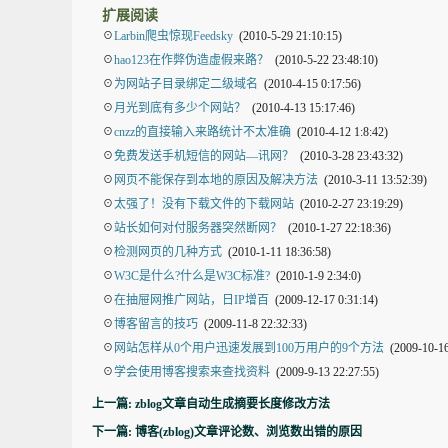
扩展阅读
☉
Larbin爬虫惊现Feedsky
(2010-5-29 21:10:15)
☉
hao123在作弊伪造虚假来路？
(2010-5-22 23:48:10)
☉
为网站子目录绑定二级域名
(2010-4-15 0:17:56)
☉
月光到底有多少个网站？
(2010-4-13 15:17:46)
☉
cnzz的直接输入来路统计不太准确
(2010-4-12 1:8:42)
☉
免费发送手机短信的网站—讯网？
(2010-3-28 23:43:32)
☉
网页不能保存到本地的原因及解决方法
(2010-3-11 13:52:39)
☉
太强了！没有下载文件的下载网站
(2010-2-27 23:19:29)
☉
站长如何对付服务器突然断网？
(2010-1-27 22:18:36)
☉
检测网页的几种方式
(2010-1-11 18:36:58)
☉
W3C是什么?什么是W3C标准?
(2010-1-9 2:34:0)
☉
在抽屉网推广网站，日IP增百
(2009-12-17 0:31:14)
☉
博客留言的技巧
(2009-11-8 22:32:33)
☉
网站怎样从0个用户迅速发展到100万用户的9个方法
(2009-10-16
☉
学会使用博客搜索来查找资料
(2009-9-13 22:27:55)
上一篇: zblog文章自动生成摘要长度修改方法
下一篇: 博客(zblog)文章评论数、浏览数出错的原因