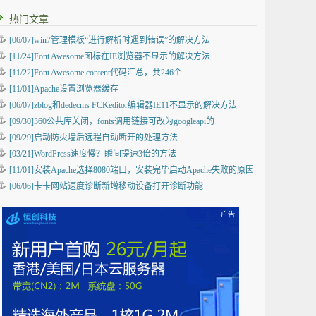
热门文章
[06/07]win7管理模板“进行解析时遇到错误”的解决方法
[11/24]Font Awesome图标在IE浏览器不显示的解决方法
[11/22]Font Awesome content代码汇总，共246个
[11/01]Apache设置浏览器缓存
[06/07]zblog和dedecms FCKeditor编辑器IE11不显示的解决方法
[09/30]360公共库关闭，fonts调用链接可改为googleapi的
[09/29]启动防火墙后远程自动断开的处理方法
[03/21]WordPress速度慢？瞬间提速3倍的方法
[11/01]安装Apache选择8080端口，安装完毕启动Apache失败的原因
[06/06]卡卡网站速度诊断新增移动设备打开诊断功能