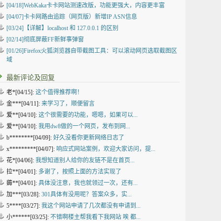
[04/18]
WebKaka卡卡网站测速改版，功能更强大，内容更丰富
[04/07]
卡卡网路由追踪（网页版）新增IP ASN信息
[03/24]
【详解】localhost 和 127.0.0.1 的区别
[02/14]
彻底屏蔽FF新鲜事弹窗
[01/26]
Firefox火狐浏览器自带截图工具：可以滚动网页选取截图区
域
最新评论及回复
老*[04/15]:
这个值得推荐啊！
金***[04/11]:
来学习了，顺便留言
爱**[04/10]:
这个很需要的功能，嗯嗯，如果可以...
爱**[04/10]:
我用dw8做的一个网页，发布到网...
b********[04/09]:
好久没看你更新网络日志了
x*********[04/07]:
响应式网站案例，欢迎大家访问，提...
花*[04/06]:
我想知道别人给你的友链不是在首页...
拉**[04/01]:
多谢了，按照上面的方法实现了
薅**[04/01]:
具体没注意，我也就领过一次，还有...
加***[03/28]:
301具体有没用呢？答案众多，实...
5****[03/27]:
我这个网站申请了几次都没有申请到...
小******[03/25]:
不错啊楼主帮我看下我网站 唉 都...