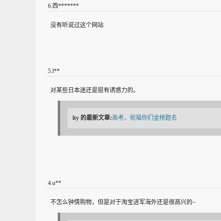
6
.
西*******
没有听说过这个网站
5
.
l**
对某些日本迷还是挺有诱惑力的。
lty
的最新文章:
高考，祝福你们金榜题名
4
.
u**
不怎么钟情购物，但是对于淘宝进军海外还是很高兴的~