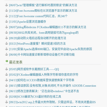
[06/07]win7管理模板“进行解析时遇到错误”的解决方法
[11/24]Font Awesome图标在IE浏览器不显示的解决方法
[11/22]Font Awesome content代码汇总，共246个
[11/01]Apache设置浏览器缓存
[06/07]zblog和dedecms FCKeditor编辑器IE11不显示的解决方法
[09/30]360公共库关闭，fonts调用链接可改为googleapi的
[09/29]启动防火墙后远程自动断开的处理方法
[03/21]WordPress速度慢？瞬间提速3倍的方法
[11/01]安装Apache选择8080端口，安装完毕启动Apache失败的原因
[06/06]卡卡网站速度诊断新增移动设备打开诊断功能
最近发表
[05/05]
网页或软件长截图好工具——QQ
[05/02]
FCKeditor编辑器插入特殊字符新增你喜欢的字符
[04/13]
如何在ACCESS数据库里快速替换某个字符串
[08/15]
错误原因:没有权限,对象关闭时,不允许操作 ADODB.Connection
[06/13]
修改注册表解决：“正在启动windows”卡住进不去
[02/08]
SCSS编译为CSS最好用的在线工具
[09/23]
win2012 asp上传最大附件限制，只需这样设，不用关闭重启IIS