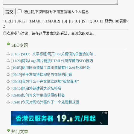
记住我,下次回复时不用重新输入个人信息
[URL]
[URL2]
[EMAIL]
[EMAIL2]
[B]
[I]
[U]
[S]
[QUOTE]
显示UBB表情>
>
◎欢迎参与讨论，请在这里发表您的看法、交流您的观点。
SEO专题
[01/17]SEO：文章标题/网页Title关键词的位置会影响...
[11/20]网站Logo图片链接HTML代码深藏的SEO技巧
[10/03]使用网页流量工具刷流量有什么好处和坏处
[09/19]关于友情链接撤销与恢复的问题
[09/18]我为什么不在文章结尾加“版权说明”
[09/15]网站外链建设之论坛签名
[09/06]如何写文章更能获得好排名
[09/01]今天对网站外链作了一个处理和规范
热门文章