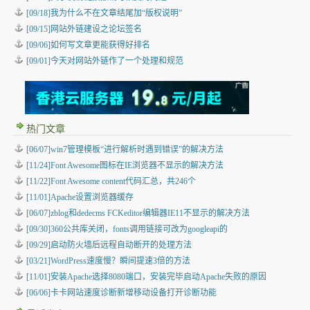
[09/18]我为什么不在文章结尾加“版权说明”
[09/15]网站外链建设之论坛签名
[09/06]如何写文章更能获得好排名
[09/01]今天对网站外链作了一个处理和规范
热门文章
[06/07]win7管理模板“进行解析时遇到错误”的解决方法
[11/24]Font Awesome图标在IE浏览器不显示的解决方法
[11/22]Font Awesome content代码汇总，共246个
[11/01]Apache设置浏览器缓存
[06/07]zblog和dedecms FCKeditor编辑器IE11不显示的解决方法
[09/30]360公共库关闭，fonts调用链接可改为googleapi的
[09/29]启动防火墙后远程自动断开的处理方法
[03/21]WordPress速度慢？瞬间提速3倍的方法
[11/01]安装Apache选择8080端口，安装完毕启动Apache失败的原因
[06/06]卡卡网站速度诊断新增移动设备打开诊断功能