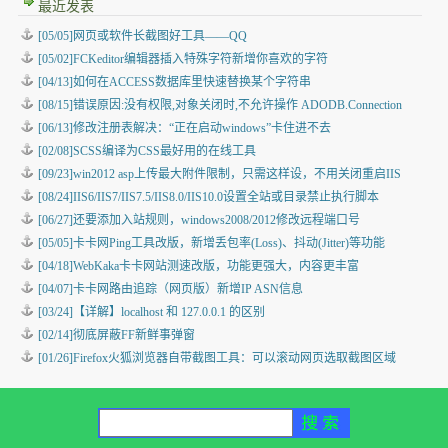
最近发表
[05/05]
网页或软件长截图好工具——QQ
[05/02]
FCKeditor编辑器插入特殊字符新增你喜欢的字符
[04/13]
如何在ACCESS数据库里快速替换某个字符串
[08/15]
错误原因:没有权限,对象关闭时,不允许操作 ADODB.Connection
[06/13]
修改注册表解决：“正在启动windows”卡住进不去
[02/08]
SCSS编译为CSS最好用的在线工具
[09/23]
win2012 asp上传最大附件限制，只需这样设，不用关闭重启IIS
[08/24]
IIS6/IIS7/IIS7.5/IIS8.0/IIS10.0设置全站或目录禁止执行脚本
[06/27]
还要添加入站规则，windows2008/2012修改远程端口号
[05/05]
卡卡网Ping工具改版，新增丢包率(Loss)、抖动(Jitter)等功能
[04/18]
WebKaka卡卡网站测速改版，功能更强大，内容更丰富
[04/07]
卡卡网路由追踪（网页版）新增IP ASN信息
[03/24]
【详解】localhost 和 127.0.0.1 的区别
[02/14]
彻底屏蔽FF新鲜事弹窗
[01/26]
Firefox火狐浏览器自带截图工具：可以滚动网页选取截图区域