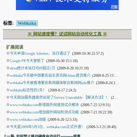
标签:
Webkaka
※ 网站速度慢？试试网站自动优化工具 ※
扩展阅读
☉
今天申请Google Adsense，当日通过了
(2009-10-30 22:57:2)
☉
Google PR今天更新了
(2009-10-30 15:1:18)
☉
alexa统计本站日均IP超过1万
(2009-8-28 10:21:18)
☉
webkaka今天被中国著名站长资讯网chinaz首页推介
(2009-8-25 13:7:44)
☉
webkaka今天被香港著名新闻媒体联合新闻网udn推介
(2009-8-24 21:33:36)
☉
webkaka标志性的1天！
(2009-8-17 2:24:2)
☉
今天网站服务器竟然出现了Service Unavailable 【解决方法】！
(2009-8-13 17:19:9)
☉
www.webkaka.com新增国外网速测试点模块
(2009-7-25 12:9:31)
☉
www.webkaka.com增加国外网站检测点功能
(2009-7-21 10:22:39)
☉
www.webkaka.com改版
(2009-6-20 12:5:33)
☉
今天是2009年5月3日，webkaka.com正式开通！
(2009-5-3 21:39:49)
上一篇: 如何禁止移动硬盘自动运行autorun病毒