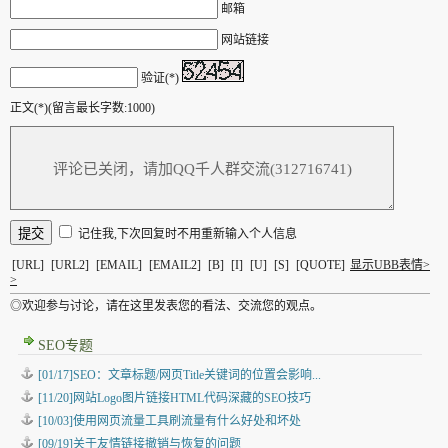
邮箱
网站链接
验证(*)
正文(*)(留言最长字数:1000)
记住我,下次回复时不用重新输入个人信息
[URL]
[URL2]
[EMAIL]
[EMAIL2]
[B]
[I]
[U]
[S]
[QUOTE]
显示UBB表情>
>
◎欢迎参与讨论，请在这里发表您的看法、交流您的观点。
SEO专题
[01/17]SEO：文章标题/网页Title关键词的位置会影响...
[11/20]网站Logo图片链接HTML代码深藏的SEO技巧
[10/03]使用网页流量工具刷流量有什么好处和坏处
[09/19]关于友情链接撤销与恢复的问题