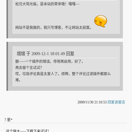
松兄大驾光临，是本站的荣幸哦！嘎嘎~~
网站不是我做的，我只写博客，不让网站太寂寞。
熠熠 于 2009-12-1 18:01:49 回复
额~~~一个插件的错误。停用再启用，好了。
再去留个言试试？
哎，垃圾评论真是太害人了。烦啊，整个评论过滤插件都那么
难。
2009/11/30 21:10:53
回复该留言
7
.
星*
这个强大~~~下载下来试试！