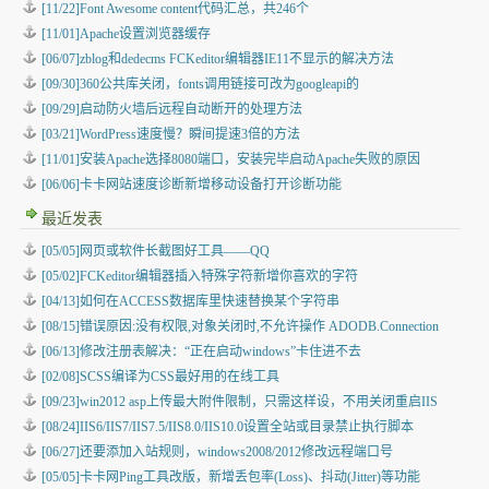
[11/22]Font Awesome content代码汇总，共246个
[11/01]Apache设置浏览器缓存
[06/07]zblog和dedecms FCKeditor编辑器IE11不显示的解决方法
[09/30]360公共库关闭，fonts调用链接可改为googleapi的
[09/29]启动防火墙后远程自动断开的处理方法
[03/21]WordPress速度慢？瞬间提速3倍的方法
[11/01]安装Apache选择8080端口，安装完毕启动Apache失败的原因
[06/06]卡卡网站速度诊断新增移动设备打开诊断功能
最近发表
[05/05]
网页或软件长截图好工具——QQ
[05/02]
FCKeditor编辑器插入特殊字符新增你喜欢的字符
[04/13]
如何在ACCESS数据库里快速替换某个字符串
[08/15]
错误原因:没有权限,对象关闭时,不允许操作 ADODB.Connection
[06/13]
修改注册表解决：“正在启动windows”卡住进不去
[02/08]
SCSS编译为CSS最好用的在线工具
[09/23]
win2012 asp上传最大附件限制，只需这样设，不用关闭重启IIS
[08/24]
IIS6/IIS7/IIS7.5/IIS8.0/IIS10.0设置全站或目录禁止执行脚本
[06/27]
还要添加入站规则，windows2008/2012修改远程端口号
[05/05]
卡卡网Ping工具改版，新增丢包率(Loss)、抖动(Jitter)等功能