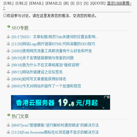
[URL]
[URL2]
[EMAIL]
[EMAIL2]
[B]
[I]
[U]
[S]
[QUOTE]
显示UBB表情>
>
◎欢迎参与讨论，请在这里发表您的看法、交流您的观点。
SEO专题
[01/17]SEO：文章标题/网页Title关键词的位置会影响...
[11/20]网站Logo图片链接HTML代码深藏的SEO技巧
[10/03]使用网页流量工具刷流量有什么好处和坏处
[09/19]关于友情链接撤销与恢复的问题
[09/18]我为什么不在文章结尾加“版权说明”
[09/15]网站外链建设之论坛签名
[09/06]如何写文章更能获得好排名
[09/01]今天对网站外链作了一个处理和规范
热门文章
[06/07]win7管理模板“进行解析时遇到错误”的解决方法
[11/24]Font Awesome图标在IE浏览器不显示的解决方法