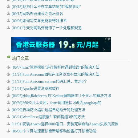
[09/18]我为什么不在文章结尾加“版权说明”
[09/15]网站外链建设之论坛签名
[09/06]如何写文章更能获得好排名
[09/01]今天对网站外链作了一个处理和规范
热门文章
[06/07]win7管理模板“进行解析时遇到错误”的解决方法
[11/24]Font Awesome图标在IE浏览器不显示的解决方法
[11/22]Font Awesome content代码汇总，共246个
[11/01]Apache设置浏览器缓存
[06/07]zblog和dedecms FCKeditor编辑器IE11不显示的解决方法
[09/30]360公共库关闭，fonts调用链接可改为googleapi的
[09/29]启动防火墙后远程自动断开的处理方法
[03/21]WordPress速度慢？瞬间提速3倍的方法
[11/01]安装Apache选择8080端口，安装完毕启动Apache失败的原因
[06/06]卡卡网站速度诊断新增移动设备打开诊断功能