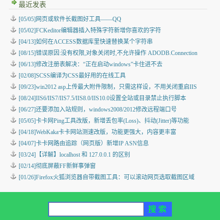
最近发表
[05/05]
网页或软件长截图好工具——QQ
[05/02]
FCKeditor编辑器插入特殊字符新增你喜欢的字符
[04/13]
如何在ACCESS数据库里快速替换某个字符串
[08/15]
错误原因:没有权限,对象关闭时,不允许操作 ADODB.Connection
[06/13]
修改注册表解决：“正在启动windows”卡住进不去
[02/08]
SCSS编译为CSS最好用的在线工具
[09/23]
win2012 asp上传最大附件限制，只需这样设，不用关闭重启IIS
[08/24]
IIS6/IIS7/IIS7.5/IIS8.0/IIS10.0设置全站或目录禁止执行脚本
[06/27]
还要添加入站规则，windows2008/2012修改远程端口号
[05/05]
卡卡网Ping工具改版，新增丢包率(Loss)、抖动(Jitter)等功能
[04/18]
WebKaka卡卡网站测速改版，功能更强大，内容更丰富
[04/07]
卡卡网路由追踪（网页版）新增IP ASN信息
[03/24]
【详解】localhost 和 127.0.0.1 的区别
[02/14]
彻底屏蔽FF新鲜事弹窗
[01/26]
Firefox火狐浏览器自带截图工具：可以滚动网页选取截图区域