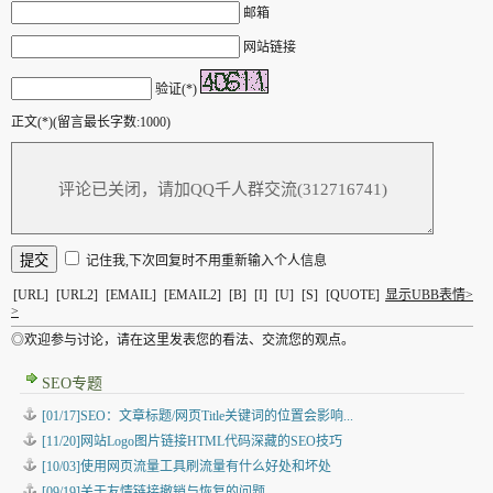
邮箱
网站链接
验证(*)
正文(*)(留言最长字数:1000)
记住我,下次回复时不用重新输入个人信息
[URL]
[URL2]
[EMAIL]
[EMAIL2]
[B]
[I]
[U]
[S]
[QUOTE]
显示UBB表情>
>
◎欢迎参与讨论，请在这里发表您的看法、交流您的观点。
SEO专题
[01/17]SEO：文章标题/网页Title关键词的位置会影响...
[11/20]网站Logo图片链接HTML代码深藏的SEO技巧
[10/03]使用网页流量工具刷流量有什么好处和坏处
[09/19]关于友情链接撤销与恢复的问题