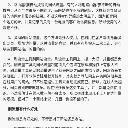
2、路由器/猫自动拨号刷网站流量。有的人利用路由器/猫不断的自动
拨号，从而产生很多不同的IP，而网站也在不断的刷新，这样就会导致网
站的访问IP非常多的结果。不过这种IP作弊痕迹太明显了，因为都是同一
个地方的IP，并且记录的只有一台电脑的客户端访问信息。所以使用的人
数也不多。
3、弹窗刷网站流量。这个方法最多人使用，它利用在客户端浏览器弹
出网页，增加访问量，这种流量是真实，并且有可能被人二次点击，是可
以达到网站推广的目的的。
4、刷流量工具刷网站流量。刷流量工具网上一搜一大把，并且都是免
费的。刷流量工具刷网站流量跟前面几个方法在原理和操作上有很大不
同。刷流量工具刷网站流量说白了就是网友之间的虚拟互访，网友首先要
注册账户，打开软件登陆后就开始刷，其实就是登陆网友在访问注册并且
在线用户的网站，只不过是通过工具来自动完成而已。所以，在线人数越
多，网页被刷的IP就越多。现在很多很多这类工具了，并且都是免费使用
的。不过我估计在线人数一般不会太多，所以很难出现几千上万IP访问量
的规模。但对于一个新站来说，几百IP也很不错的了。
刷流量有什么好处
刷流量是有好处的，不管是对于新站还是老站。