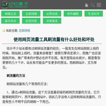
网络日志
互联网络
业界动态
软件编程
生活时评
娱乐休闲
标签列表
访客留言
当前主题:
互联网络
使用网页流量工具刷流量有什么好处和坏处
估计不少站长都有过刷网站流量的经历，一般发生在网站刚刚上线的
时候。网站刚上线时，流量来自哪里？搜索引擎肯定甚少，而推广也应该
刚刚开始，推广带来的IP想必也并不乐观。每天登陆站长统计，都是看到
寥寥的几十个IP，站长有可能会产生更多的想法。而刷网站IP，尤为常
见。
刷流量的方法
刷网站流量有几个常用的方法：
1、通过js刷网站流量。这个方法是最初级的刷网页流量的方法，它只
能够刷网页PV，而不能刷网站IP，因此几乎没有人这样刷网站流量的，只
是有些人不明不白的胡刷一下而已。