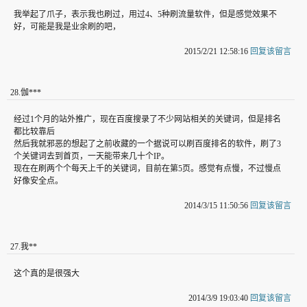
我举起了爪子，表示我也刷过，用过4、5种刷流量软件，但是感觉效果不
好，可能是我是业余刷的吧，
2015/2/21 12:58:16
回复该留言
28
.
伽***
经过1个月的站外推广，现在百度搜录了不少网站相关的关键词，但是排名
都比较靠后
然后我就邪恶的想起了之前收藏的一个据说可以刷百度排名的软件，刷了3
个关键词去到首页，一天能带来几十个IP。
现在在刷两个个每天上千的关键词，目前在第5页。感觉有点慢，不过慢点
好像安全点。
2014/3/15 11:50:56
回复该留言
27
.
我**
这个真的是很强大
2014/3/9 19:03:40
回复该留言