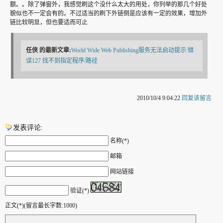
额。。除了弹窗外，我感觉刷这个没什么太大的用处，你列举的那几个好处
貌似也不一定会有的。不过适当的刷下外链倒是应该有一定的效果，增加外
链比较明显，但也要适而可止
任侠
的最新文章:
World Wide Web Publishing服务无法启动提示:错
误127 找不到指定程序/路径
2010/10/4 9:04:22
回复该留言
发表评论:
名称(*)
邮箱
网站链接
验证(*)
正文(*)(留言最长字数:1000)