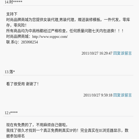
14
.
时*****
支持下
时尚品牌商城为您提供女装代理,男装代理，赠送装修模板。一件代发，零库
存，零风险！
所有商品均为中高档都经过严格检查，任何质量问题七天内包退换！！！
时尚品牌商城：http://www.ssppsc.com/
联.系Q：285998254
2011/10/27 16:29:47
回复该留言
13
.
落*
看了很受用 谢谢了！
2011/10/27 9:59:18
回复该留言
12
.
t****
现在有免费的了，不用麻烦自己做啦，
我找了很久才找到一个真正免费刷真实IP的！完全真实在IE浏览器显示，数
据参加排名