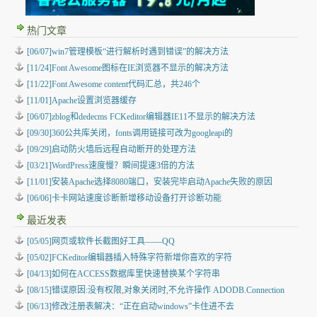
热门文章
[06/07]win7管理模板“进行解析时遇到错误”的解决方法
[11/24]Font Awesome图标在IE浏览器不显示的解决方法
[11/22]Font Awesome content代码汇总，共246个
[11/01]Apache设置浏览器缓存
[06/07]zblog和dedecms FCKeditor编辑器IE11不显示的解决方法
[09/30]360公共库关闭，fonts调用链接可改为googleapi的
[09/29]启动防火墙后远程自动断开的处理方法
[03/21]WordPress速度慢？瞬间提速3倍的方法
[11/01]安装Apache选择8080端口，安装完毕启动Apache失败的原因
[06/06]卡卡网站速度诊断新增移动设备打开诊断功能
最近发表
[05/05]
网页或软件长截图好工具——QQ
[05/02]
FCKeditor编辑器插入特殊字符新增你喜欢的字符
[04/13]
如何在ACCESS数据库里快速替换某个字符串
[08/15]
错误原因:没有权限,对象关闭时,不允许操作 ADODB.Connection
[06/13]
修改注册表解决：“正在启动windows”卡住进不去