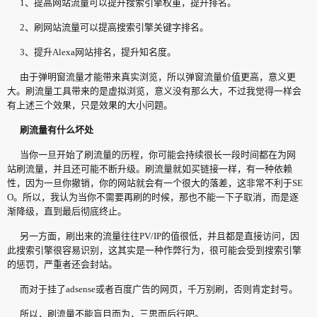
1、提高网站流量可以提升搜索引擎权重，提升排名。
2、刷网站流量可以提高搜索引擎关键字排名。
3、提升Alexa网站排名，提升知名度。
由于弹明窗流量才能带来真实浏览，所以弹窗流量价值更高，意义更
大。刷流量工具带来的是虚拟浏览，意义没有那么大，不过我觉得一样会
有上述三个效果，只是效果的大小问题。
刷流量有什么坏处
当你一旦开始了刷流量的历程，你可能会持续很长一段时间都在为网
站刷流量，并且还可能不断升级。刷流量就如买链接一样，有一种依赖
性，因为一旦你撤销，你的网站就会有一个很大的落差，这非常不利于SE
O。所以，我认为当你不需要再刷的时候，那也不能一下子取消，而是逐
渐降级，直到最后彻底终止。
另一方面，刷出来的流量往往PV/IP的值很低，并且都是直接访问，因
此搜索引擎很容易识别，这其实是一种作弊行为，很可能会受到搜索引擎
的惩罚，严重者还会封站。
而对于挂了adsense或者百度广告的网页，千万别刷，否则肯定封号。
所以，刷流量不能盲目而为，三思而后行吧。