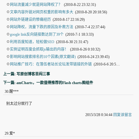
☉
网站流量减少就是网站降权了？
(2010-8-22 23:32:31)
☉
文章内容外链对网页权重的影响有多大
(2010-8-20 20:18:56)
☉
网站外链建设的惨痛经历
(2010-8-17 22:16:29)
☉
网站降权，流量下跌的原因及补救方法
(2010-7-4 22:37:44)
☉
google link反向链接数达到了39个
(2010-7-1 18:3:33)
☉
利用百度知道，轻松做SEO
(2010-6-30 21:31:47)
☉
实例证明百度会抓取js输出的内容！
(2010-6-26 0:10:32)
☉
影响网站搜索排名的10个因素(原文翻译)
(2010-6-24 23:39:45)
☉
网站推广技巧：在落伍者站长论坛发带链接的外链
(2010-6-6 20:56:20)
上一篇: 写原创博客苦闷三事
下一篇: amCharts，一款值得推荐的Flash charts图组件
30
.
醒***
别太过分就行了
2015/3/28 0:34:44
回复该留言
29
.
爱*