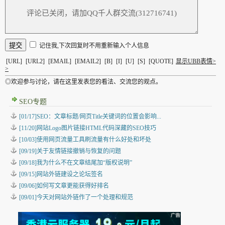
记住我,下次回复时不用重新输入个人信息
[URL]
[URL2]
[EMAIL]
[EMAIL2]
[B]
[I]
[U]
[S]
[QUOTE]
显示UBB表情>
>
◎欢迎参与讨论，请在这里发表您的看法、交流您的观点。
SEO专题
[01/17]SEO：文章标题/网页Title关键词的位置会影响...
[11/20]网站Logo图片链接HTML代码深藏的SEO技巧
[10/03]使用网页流量工具刷流量有什么好处和坏处
[09/19]关于友情链接撤销与恢复的问题
[09/18]我为什么不在文章结尾加“版权说明”
[09/15]网站外链建设之论坛签名
[09/06]如何写文章更能获得好排名
[09/01]今天对网站外链作了一个处理和规范