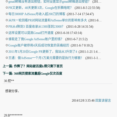
☉
gmail邮箱没有退出按钮，如何设置显示gmail邮箱退出按钮？
(2011-9-1 21:48:14)
☉
PR又更新，40天更新3次，Google在折腾啥呢？
(2011-8-5 22:55:58)
☉
每日3000IP AdSense月收入超200刀的博客
(2011-7-14 17:54:47)
☉
从PR一轮回看PR对网站流量和AdSense单价的影响有多大
(2011-6-28 15:42:39)
☉
PR从4降到3 百度收录从1300涨到23000？
(2011-6-28 14:31:54)
☉
这样设置可以提高Gmail打开速度
(2011-6-16 17:43:14)
☉
谁取走了我Google AdSense账户里的钱？
(2011-6-7 21:5:2)
☉
Google账户被停用4天后成功恢复的苦痛经历
(2011-6-7 0:10:2)
☉
2011年1月20日Google PR更新了，我站从3升到了4
(2011-1-21 1:46:58)
☉
王通：做AdSense一个月1万美元需要的是执行力够狠！
(2011-1-18 22:10:35)
上一篇: 作弊了？网站被百度k得只剩下首页
下一篇: 360网页搜索流量超Google仅次百度
30
.
挖**
感谢分享、
2014/12/8 3:35:46
回复该留言
29
.
B********