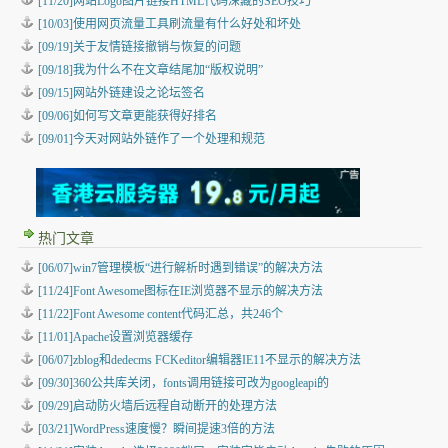
[11/20]网站Logo图片链接HTML代码深藏的SEO技巧
[10/03]使用网页流量工具刷流量有什么好处和坏处
[09/19]关于友情链接撤销与恢复的问题
[09/18]我为什么不在文章结尾加“版权说明”
[09/15]网站外链建设之论坛签名
[09/06]如何写文章更能获得好排名
[09/01]今天对网站外链作了一个处理和规范
热门文章
[06/07]win7管理模板“进行解析时遇到错误”的解决方法
[11/24]Font Awesome图标在IE浏览器不显示的解决方法
[11/22]Font Awesome content代码汇总，共246个
[11/01]Apache设置浏览器缓存
[06/07]zblog和dedecms FCKeditor编辑器IE11不显示的解决方法
[09/30]360公共库关闭，fonts调用链接可改为googleapi的
[09/29]启动防火墙后远程自动断开的处理方法
[03/21]WordPress速度慢？瞬间提速3倍的方法