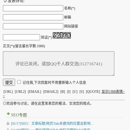
发表评论:
名称(*)
邮箱
网站链接
验证(*)
正文(*)(留言最长字数:1000)
记住我,下次回复时不用重新输入个人信息
[URL]
[URL2]
[EMAIL]
[EMAIL2]
[B]
[I]
[U]
[S]
[QUOTE]
显示UBB表情>
>
◎欢迎参与讨论，请在这里发表您的看法、交流您的观点。
SEO专题
[01/17]SEO：文章标题/网页Title关键词的位置会影响...