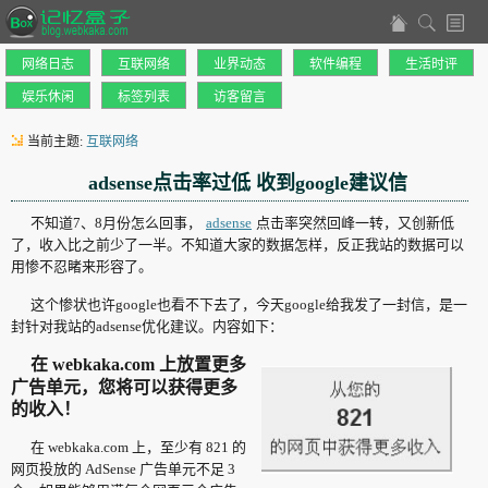
网络日志
互联网络
业界动态
软件编程
生活时评
娱乐休闲
标签列表
访客留言
当前主题:
互联网络
adsense点击率过低 收到google建议信
不知道7、8月份怎么回事，
adsense
点击率突然回峰一转，又创新低
了，收入比之前少了一半。不知道大家的数据怎样，反正我站的数据可以
用惨不忍睹来形容了。
这个惨状也许google也看不下去了，今天google给我发了一封信，是一
封针对我站的adsense优化建议。内容如下：
在 webkaka.com 上放置更多
广告单元，您将可以获得更多
的收入！
在 webkaka.com 上，至少有 821 的
网页投放的 AdSense 广告单元不足 3