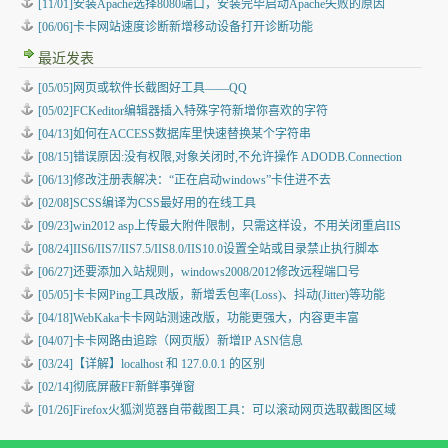
[11/01]安装Apache选择8080端口，安装完毕启动Apache失败的原因
[06/06]卡卡网站速度诊断新增移动设备打开诊断功能
最近发表
[05/05]
网页或软件长截图好工具——QQ
[05/02]
FCKeditor编辑器插入特殊字符新增你喜欢的字符
[04/13]
如何在ACCESS数据库里快速替换某个字符串
[08/15]
错误原因:没有权限,对象关闭时,不允许操作 ADODB.Connection
[06/13]
修改注册表解决：“正在启动windows”卡住进不去
[02/08]
SCSS编译为CSS最好用的在线工具
[09/23]
win2012 asp上传最大附件限制，只需这样设，不用关闭重启IIS
[08/24]
IIS6/IIS7/IIS7.5/IIS8.0/IIS10.0设置全站或目录禁止执行脚本
[06/27]
还要添加入站规则，windows2008/2012修改远程端口号
[05/05]
卡卡网Ping工具改版，新增丢包率(Loss)、抖动(Jitter)等功能
[04/18]
WebKaka卡卡网站测速改版，功能更强大，内容更丰富
[04/07]
卡卡网路由追踪（网页版）新增IP ASN信息
[03/24]
【详解】localhost 和 127.0.0.1 的区别
[02/14]
彻底屏蔽FF新鲜事弹窗
[01/26]
Firefox火狐浏览器自带截图工具：可以滚动网页选取截图区域