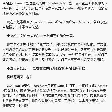
网站上adsense广告位显示的并不是adsense的广告，而是第三方机构例如ta
obao的广告。这是怎么回事？我之前认为这是adsense被病毒绑架，但是我
现在越来越怀疑我的判断。
现在又经常看到了Google AdWords广告招商广告，AdSense广告显示越
来越慢了，非常令人失望。
◆ 软件拦截广告会影响点击数但不影响点击率。
现在有不少软件都能拦截广告了，例如360就有广告拦截功能。广告被
拦截必然会给网站带来不少的损失，不过仔细想一下，这其实并不是影响
点击率的原因，因为点击率是点击数/展示数，一旦广告被拦截，虽然点击
数会减少，但是展示数也相应地减少了，点击率其实是不会受到影响的。
不过尽管如此，广告拦截软件始终都是所有站长的公敌。
柳暗花明又一村？
从2009年10至今，adsense挂了将近3年的时间了，一直以来都对adsens
e情有独钟，网站所有好的位置都给了adsense。但是现在看来adsense给予
我们站长的回报越来越少，抠门程度已经触及我们的底线了，因此我想是
时候选择新东家了，也许会有新的惊喜呢。正所谓“
山重水复疑无路
，柳
暗花明又一村”嘛！