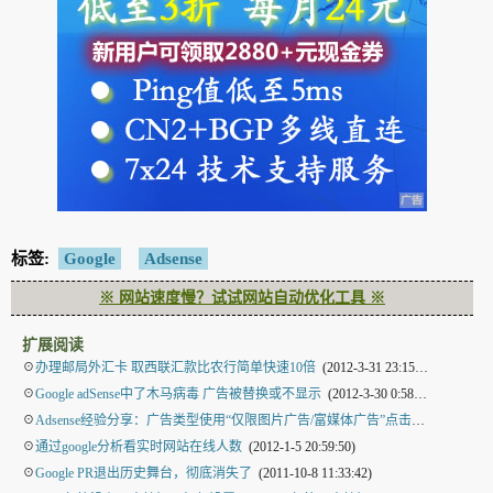
标签:
Google
Adsense
※ 网站速度慢？试试网站自动优化工具 ※
扩展阅读
☉
办理邮局外汇卡 取西联汇款比农行简单快速10倍
(2012-3-31 23:15:47)
☉
Google adSense中了木马病毒 广告被替换或不显示
(2012-3-30 0:58:16)
☉
Adsense经验分享：广告类型使用“仅限图片广告/富媒体广告”点击率更高
(2012-3
☉
通过google分析看实时网站在线人数
(2012-1-5 20:59:50)
☉
Google PR退出历史舞台，彻底消失了
(2011-10-8 11:33:42)