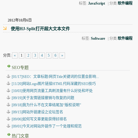
标签:
JavaScript
| 分类:
软件编程
2012年10月6日
使用HJ-Split打开超大文本文件
标签:
Software
| 分类:
软件编程
分页:
«
1
2
3
4
5
6
»
SEO专题
[01/17]SEO：文章标题/网页Title关键词的位置会影响...
[11/20]网站Logo图片链接HTML代码深藏的SEO技巧
[10/03]使用网页流量工具刷流量有什么好处和坏处
[09/19]关于友情链接撤销与恢复的问题
[09/18]我为什么不在文章结尾加“版权说明”
[09/15]网站外链建设之论坛签名
[09/06]如何写文章更能获得好排名
[09/01]今天对网站外链作了一个处理和规范
热门文章