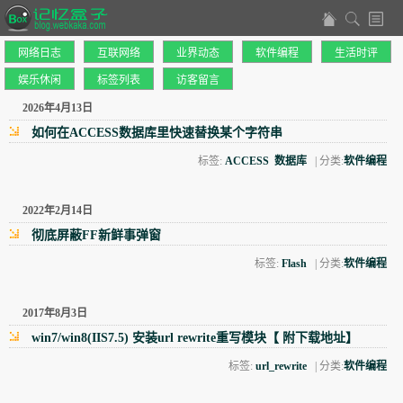
网络日志
互联网络
业界动态
软件编程
生活时评
娱乐休闲
标签列表
访客留言
2026年4月13日
如何在ACCESS数据库里快速替换某个字符串
标签:
ACCESS
数据库
| 分类:
软件编程
2022年2月14日
彻底屏蔽FF新鲜事弹窗
标签:
Flash
| 分类:
软件编程
2017年8月3日
win7/win8(IIS7.5) 安装url rewrite重写模块【 附下载地址】
标签:
url_rewrite
| 分类:
软件编程