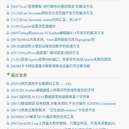
[06/07]win7管理模板“进行解析时遇到错误”的解决方法
[11/24]Font Awesome图标在IE浏览器不显示的解决方法
[11/22]Font Awesome content代码汇总，共246个
[11/01]Apache设置浏览器缓存
[06/07]zblog和dedecms FCKeditor编辑器IE11不显示的解决方法
[09/30]360公共库关闭，fonts调用链接可改为googleapi的
[09/29]启动防火墙后远程自动断开的处理方法
[03/21]WordPress速度慢？瞬间提速3倍的方法
[11/01]安装Apache选择8080端口，安装完毕启动Apache失败的原因
[06/06]卡卡网站速度诊断新增移动设备打开诊断功能
最近发表
[05/05]
网页或软件长截图好工具——QQ
[05/02]
FCKeditor编辑器插入特殊字符新增你喜欢的字符
[04/13]
如何在ACCESS数据库里快速替换某个字符串
[08/15]
错误原因:没有权限,对象关闭时,不允许操作 ADODB.Connection
[06/13]
修改注册表解决：“正在启动windows”卡住进不去
[02/08]
SCSS编译为CSS最好用的在线工具
[09/23]
win2012 asp上传最大附件限制，只需这样设，不用关闭重启IIS