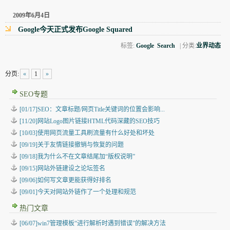
2009年6月4日
Google今天正式发布Google Squared
标签:
Google
Search
| 分类:
业界动态
分页:
«
1
»
SEO专题
[01/17]SEO：文章标题/网页Title关键词的位置会影响...
[11/20]网站Logo图片链接HTML代码深藏的SEO技巧
[10/03]使用网页流量工具刷流量有什么好处和坏处
[09/19]关于友情链接撤销与恢复的问题
[09/18]我为什么不在文章结尾加“版权说明”
[09/15]网站外链建设之论坛签名
[09/06]如何写文章更能获得好排名
[09/01]今天对网站外链作了一个处理和规范
热门文章
[06/07]win7管理模板“进行解析时遇到错误”的解决方法