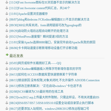
[11/24]Font Awesome图标在IE浏览器不显示的解决方法
[11/22]Font Awesome content代码汇总，共246个
[11/01]Apache设置浏览器缓存
[06/07]zblog和dedecms FCKeditor编辑器IE11不显示的解决方法
[09/30]360公共库关闭，fonts调用链接可改为googleapi的
[09/29]启动防火墙后远程自动断开的处理方法
[03/21]WordPress速度慢？瞬间提速3倍的方法
[11/01]安装Apache选择8080端口，安装完毕启动Apache失败的原因
[06/06]卡卡网站速度诊断新增移动设备打开诊断功能
最近发表
[05/05]
网页或软件长截图好工具——QQ
[05/02]
FCKeditor编辑器插入特殊字符新增你喜欢的字符
[04/13]
如何在ACCESS数据库里快速替换某个字符串
[08/15]
错误原因:没有权限,对象关闭时,不允许操作 ADODB.Connection
[06/13]
修改注册表解决：“正在启动windows”卡住进不去
[02/08]
SCSS编译为CSS最好用的在线工具
[09/23]
win2012 asp上传最大附件限制，只需这样设，不用关闭重启IIS
[08/24]
IIS6/IIS7/IIS7.5/IIS8.0/IIS10.0设置全站或目录禁止执行脚本
[06/27]
还要添加入站规则，windows2008/2012修改远程端口号