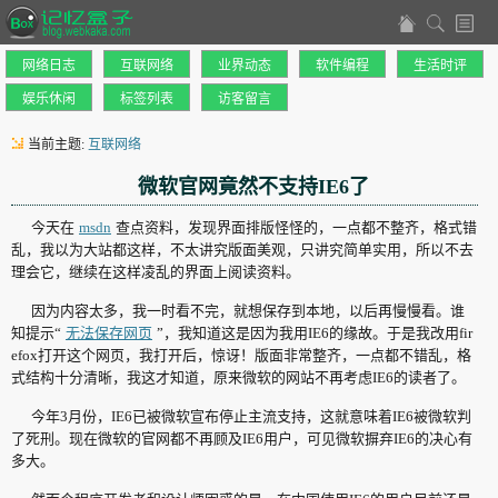
网络日志
互联网络
业界动态
软件编程
生活时评
娱乐休闲
标签列表
访客留言
当前主题:
互联网络
微软官网竟然不支持IE6了
今天在
msdn
查点资料，发现界面排版怪怪的，一点都不整齐，格式错
乱，我以为大站都这样，不太讲究版面美观，只讲究简单实用，所以不去
理会它，继续在这样凌乱的界面上阅读资料。
因为内容太多，我一时看不完，就想保存到本地，以后再慢慢看。谁
知提示“
无法保存网页
”，我知道这是因为我用IE6的缘故。于是我改用fir
efox打开这个网页，我打开后，惊讶！版面非常整齐，一点都不错乱，格
式结构十分清晰，我这才知道，原来微软的网站不再考虑IE6的读者了。
今年3月份，IE6已被微软宣布
停止主流支持
，这就意味着IE6被微软判
了死刑。现在微软的官网都不再顾及IE6用户，可见微软摒弃IE6的决心有
多大。