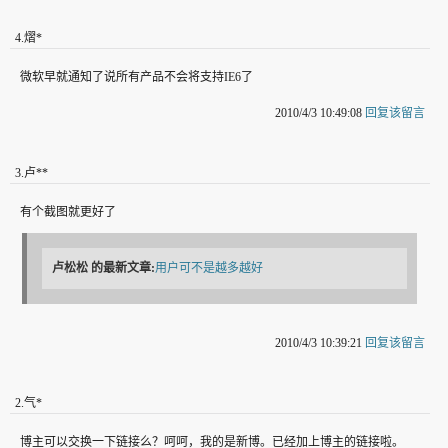
4
.
熠*
微软早就通知了说所有产品不会将支持IE6了
2010/4/3 10:49:08
回复该留言
3
.
卢**
有个截图就更好了
卢松松
的最新文章:
用户可不是越多越好
2010/4/3 10:39:21
回复该留言
2
.
气*
博主可以交换一下链接么？呵呵，我的是新博。已经加上博主的链接啦。