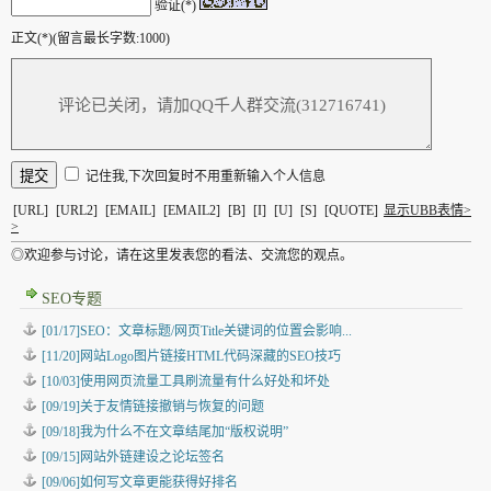
验证(*)
正文(*)(留言最长字数:1000)
记住我,下次回复时不用重新输入个人信息
[URL]
[URL2]
[EMAIL]
[EMAIL2]
[B]
[I]
[U]
[S]
[QUOTE]
显示UBB表情>
>
◎欢迎参与讨论，请在这里发表您的看法、交流您的观点。
SEO专题
[01/17]SEO：文章标题/网页Title关键词的位置会影响...
[11/20]网站Logo图片链接HTML代码深藏的SEO技巧
[10/03]使用网页流量工具刷流量有什么好处和坏处
[09/19]关于友情链接撤销与恢复的问题
[09/18]我为什么不在文章结尾加“版权说明”
[09/15]网站外链建设之论坛签名
[09/06]如何写文章更能获得好排名