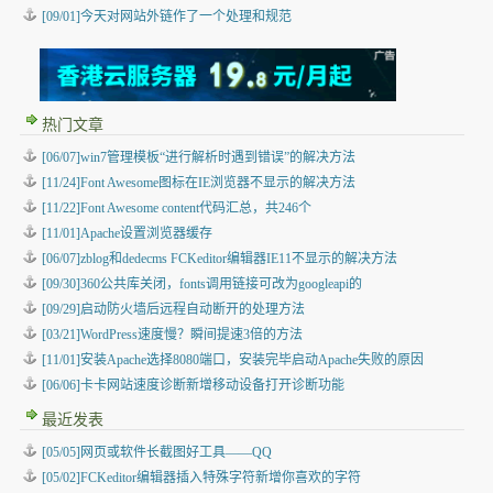
[09/01]今天对网站外链作了一个处理和规范
热门文章
[06/07]win7管理模板“进行解析时遇到错误”的解决方法
[11/24]Font Awesome图标在IE浏览器不显示的解决方法
[11/22]Font Awesome content代码汇总，共246个
[11/01]Apache设置浏览器缓存
[06/07]zblog和dedecms FCKeditor编辑器IE11不显示的解决方法
[09/30]360公共库关闭，fonts调用链接可改为googleapi的
[09/29]启动防火墙后远程自动断开的处理方法
[03/21]WordPress速度慢？瞬间提速3倍的方法
[11/01]安装Apache选择8080端口，安装完毕启动Apache失败的原因
[06/06]卡卡网站速度诊断新增移动设备打开诊断功能
最近发表
[05/05]
网页或软件长截图好工具——QQ
[05/02]
FCKeditor编辑器插入特殊字符新增你喜欢的字符