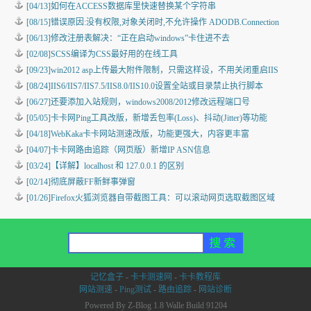
[04/13]
如何在ACCESS数据库里快速替换某个字符串
[08/15]
错误原因:没有权限,对象关闭时,不允许操作 ADODB.Connection
[06/13]
修改注册表解决：“正在启动windows”卡住进不去
[02/08]
SCSS编译为CSS最好用的在线工具
[09/23]
win2012 asp上传最大附件限制，只需这样设，不用关闭重启IIS
[08/24]
IIS6/IIS7/IIS7.5/IIS8.0/IIS10.0设置全站或目录禁止执行脚本
[06/27]
还要添加入站规则，windows2008/2012修改远程端口号
[05/05]
卡卡网Ping工具改版，新增丢包率(Loss)、抖动(Jitter)等功能
[04/18]
WebKaka卡卡网站测速改版，功能更强大，内容更丰富
[04/07]
卡卡网路由追踪（网页版）新增IP ASN信息
[03/24]
【详解】localhost 和 127.0.0.1 的区别
[02/14]
彻底屏蔽FF新鲜事弹窗
[01/26]
Firefox火狐浏览器自带截图工具：可以滚动网页选取截图区域
记忆盒子
-
卡卡测速网
-
卡卡教程库
网站测速
-
Ping测试
-
路由追踪
-
网站诊断
Powered By Z-Blog 1.8 Walle Build 91204