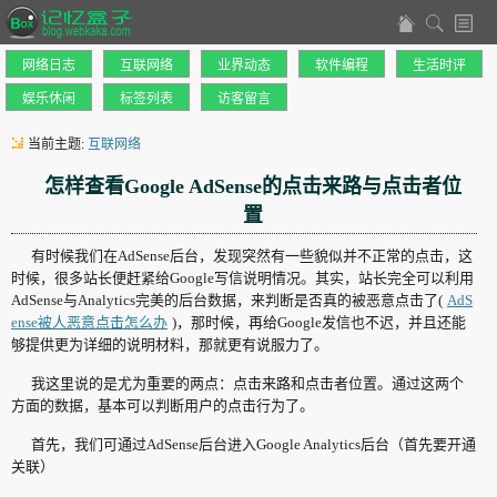
网络日志
互联网络
业界动态
软件编程
生活时评
娱乐休闲
标签列表
访客留言
当前主题:
互联网络
怎样查看Google AdSense的点击来路与点击者位
置
有时候我们在AdSense后台，发现突然有一些貌似并不正常的点击，这
时候，很多站长便赶紧给Google写信说明情况。其实，站长完全可以利用
AdSense与Analytics完美的后台数据，来判断是否真的被恶意点击了(
AdS
ense被人恶意点击怎么办
)，那时候，再给Google发信也不迟，并且还能
够提供更为详细的说明材料，那就更有说服力了。
我这里说的是尤为重要的两点：点击来路和点击者位置。通过这两个
方面的数据，基本可以判断用户的点击行为了。
首先，我们可通过AdSense后台进入Google Analytics后台（首先要开通
关联）