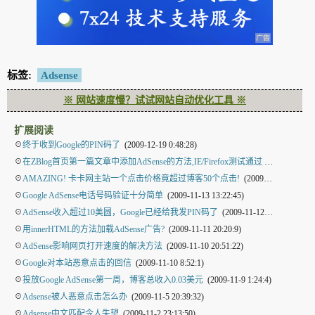
标签:
Adsense
※ 网站速度慢？试试网站自动优化工具 ※
扩展阅读
☉
终于收到Google的PIN码了
(2009-12-19 0:48:28)
☉
在ZBlog首页第一篇文章中添加AdSense的方法,IE/Firefox测试通过
(2009-12-15 17:42:45)
☉
AMAZING! 卡卡网主站一个点击价格竟超过博客50个点击!
(2009-12-8 18:31:27)
☉
Google AdSense电话号码验证十分简单
(2009-11-13 13:22:45)
☉
AdSense收入超过10美圆，Google已经给我发PIN码了
(2009-11-12 21:36:43)
☉
用innerHTML的方法加载AdSense广告?
(2009-11-11 20:20:9)
☉
AdSense影响网页打开速度的解决方法
(2009-11-10 20:51:22)
☉
Google对本站恶意点击的回信
(2009-11-10 8:52:1)
☉
投放Google AdSense第一周，博客总收入0.03美元
(2009-11-9 1:24:4)
☉
Adsense被人恶意点击怎么办
(2009-11-5 20:39:32)
☉
Adsense中文匹配令人失望
(2009-11-2 23:13:50)