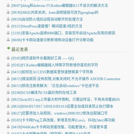
[06/07]zblog和dedecms FCKeditor编辑器IE11不显示的解决方法
[09/30]360公共库关闭，fonts调用链接可改为googleapi的
[09/29]启动防火墙后远程自动断开的处理方法
[03/21]WordPress速度慢？瞬间提速3倍的方法
[11/01]安装Apache选择8080端口，安装完毕启动Apache失败的原因
[06/06]卡卡网站速度诊断新增移动设备打开诊断功能
最近发表
[05/05]
网页或软件长截图好工具——QQ
[05/02]
FCKeditor编辑器插入特殊字符新增你喜欢的字符
[04/13]
如何在ACCESS数据库里快速替换某个字符串
[08/15]
错误原因:没有权限,对象关闭时,不允许操作 ADODB.Connection
[06/13]
修改注册表解决：“正在启动windows”卡住进不去
[02/08]
SCSS编译为CSS最好用的在线工具
[09/23]
win2012 asp上传最大附件限制，只需这样设，不用关闭重启IIS
[08/24]
IIS6/IIS7/IIS7.5/IIS8.0/IIS10.0设置全站或目录禁止执行脚本
[06/27]
还要添加入站规则，windows2008/2012修改远程端口号
[05/05]
卡卡网Ping工具改版，新增丢包率(Loss)、抖动(Jitter)等功能
[04/18]
WebKaka卡卡网站测速改版，功能更强大，内容更丰富