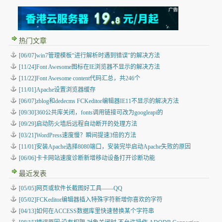
热门文章
[06/07]win7管理模板“进行解析时遇到错误”的解决方法
[11/24]Font Awesome图标在IE浏览器不显示的解决方法
[11/22]Font Awesome content代码汇总，共246个
[11/01]Apache设置浏览器缓存
[06/07]zblog和dedecms FCKeditor编辑器IE11不显示的解决方法
[09/30]360公共库关闭，fonts调用链接可改为googleapi的
[09/29]启动防火墙后远程自动断开的处理方法
[03/21]WordPress速度慢？瞬间提速3倍的方法
[11/01]安装Apache选择8080端口，安装完毕启动Apache失败的原因
[06/06]卡卡网站速度诊断新增移动设备打开诊断功能
最近发表
[05/05]
网页或软件长截图好工具——QQ
[05/02]
FCKeditor编辑器插入特殊字符新增你喜欢的字符
[04/13]
如何在ACCESS数据库里快速替换某个字符串