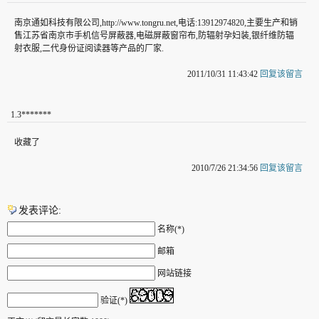
南京通如科技有限公司,http://www.tongru.net,电话:13912974820,主要生产和销
售江苏省南京市手机信号屏蔽器,电磁屏蔽窗帘布,防辐射孕妇装,银纤维防辐
射衣服,二代身份证阅读器等产品的厂家.
2011/10/31 11:43:42
回复该留言
1
.
3*******
收藏了
2010/7/26 21:34:56
回复该留言
发表评论:
名称(*)
邮箱
网站链接
验证(*)