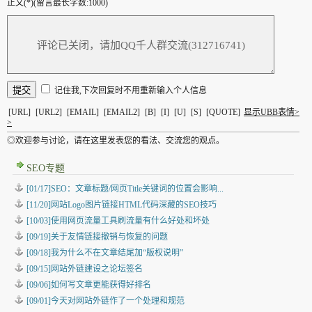
正文(*)(留言最长字数:1000)
记住我,下次回复时不用重新输入个人信息
[URL]
[URL2]
[EMAIL]
[EMAIL2]
[B]
[I]
[U]
[S]
[QUOTE]
显示UBB表情>
>
◎欢迎参与讨论，请在这里发表您的看法、交流您的观点。
SEO专题
[01/17]SEO：文章标题/网页Title关键词的位置会影响...
[11/20]网站Logo图片链接HTML代码深藏的SEO技巧
[10/03]使用网页流量工具刷流量有什么好处和坏处
[09/19]关于友情链接撤销与恢复的问题
[09/18]我为什么不在文章结尾加“版权说明”
[09/15]网站外链建设之论坛签名
[09/06]如何写文章更能获得好排名
[09/01]今天对网站外链作了一个处理和规范