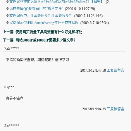
☉
文件尾竟被加入病毒\x64\x6f\x63\x75\x6d\x65\x6e\x74 【解密】
(2009-12-9 12:33:40)
☉
怎样去掉QQ视频窗口的“影音文件”
(2009-9-10 14:27:29)
☉
软件编程中，什么是同步？什么是异步？
(2009-7-14 23:14:8)
☉
实例演示C#利用dotnetcharting控件生成柱状图
(2009-6-7 10:27:34)
上一篇: 使用网页流量工具刷流量有什么好处和坏处
下一篇: 网站5000IP或10000IP需要多少篇文章？
7
.
西*****
不错的确实很直观，期待呢吧！值得学习
2014/3/12 8:47:58
回复该留言
6
.
q***
真是不错啊
2013/8/1 9:04:35
回复该留言
5
.
x******