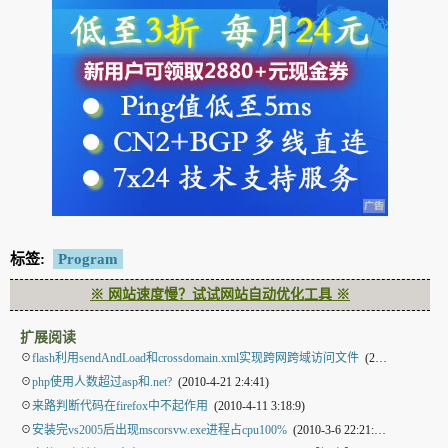
标签:
Program
※ 网站速度慢？试试网站自动优化工具 ※
扩展阅读
☉
flash利用sendAndLoad和crossdomain.xml实现跨网跨域访问文件
(2010-9-17 22:49:14)
☉
php使用人数超过asp和.net?
(2010-4-21 2:4:41)
☉
来路判断代码在firefox中不起作用
(2010-4-11 3:18:9)
☉
安装完vs2005后出现mscorsvw.exe进程占cpu100%
(2010-3-6 22:21:22)