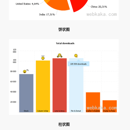
饼状图
柱状图