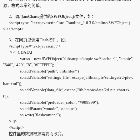
源，格式非常的简单。
2、调用amCharts提供的
SWFObject.js
文件，如：
<script type="text/javascript" src="/amline_1.6.3.0/amline/SWFObject.j
s"></script>
3、在网页里调用Flash控件，如：
<script type="text/javascript">
// <![CDATA[
var so = new SWFObject("/lib/ampie/ampie.swf?cache=0", "ampie",
"640", "420", "8", "#FFFFFF");
so.addVariable("path", "/lib/files/")
so.addVariable("settings_file", escape("/lib/ampie/settings/2d-pie-c
hart.xml"));
so.addVariable('data_file', escape('/lib/ampie/data/2d-pie-chart.tx
t'));
so.addVariable("preloader_color", "#999999");
so.addParam("wmode", "opaque");
so.write("flashcontent");
// ]]>
</script>
控件里的数据根据需要而改变。