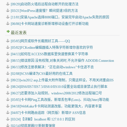
[09/29]启动防火墙后远程自动断开的处理方法
[03/21]WordPress速度慢？瞬间提速3倍的方法
[11/01]安装Apache选择8080端口，安装完毕启动Apache失败的原因
[06/06]卡卡网站速度诊断新增移动设备打开诊断功能
最近发表
[05/05]
网页或软件长截图好工具——QQ
[05/02]
FCKeditor编辑器插入特殊字符新增你喜欢的字符
[04/13]
如何在ACCESS数据库里快速替换某个字符串
[08/15]
错误原因:没有权限,对象关闭时,不允许操作 ADODB.Connection
[06/13]
修改注册表解决：“正在启动windows”卡住进不去
[02/08]
SCSS编译为CSS最好用的在线工具
[09/23]
win2012 asp上传最大附件限制，只需这样设，不用关闭重启IIS
[08/24]
IIS6/IIS7/IIS7.5/IIS8.0/IIS10.0设置全站或目录禁止执行脚本
[06/27]
还要添加入站规则，windows2008/2012修改远程端口号
[05/05]
卡卡网Ping工具改版，新增丢包率(Loss)、抖动(Jitter)等功能
[04/18]
WebKaka卡卡网站测速改版，功能更强大，内容更丰富
[04/07]
卡卡网路由追踪（网页版）新增IP ASN信息
[03/24]
【详解】localhost 和 127.0.0.1 的区别
[02/14]
彻底屏蔽FF新鲜事弹窗