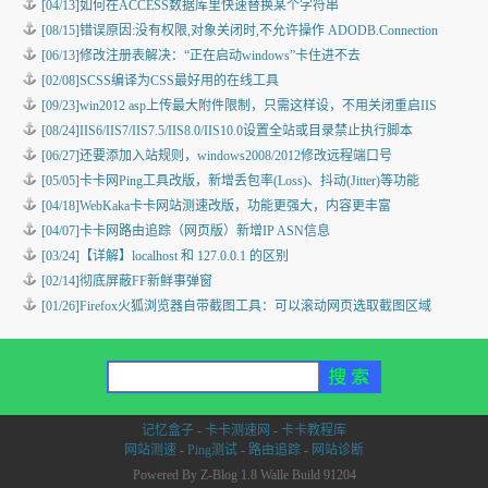
[04/13]
如何在ACCESS数据库里快速替换某个字符串
[08/15]
错误原因:没有权限,对象关闭时,不允许操作 ADODB.Connection
[06/13]
修改注册表解决：“正在启动windows”卡住进不去
[02/08]
SCSS编译为CSS最好用的在线工具
[09/23]
win2012 asp上传最大附件限制，只需这样设，不用关闭重启IIS
[08/24]
IIS6/IIS7/IIS7.5/IIS8.0/IIS10.0设置全站或目录禁止执行脚本
[06/27]
还要添加入站规则，windows2008/2012修改远程端口号
[05/05]
卡卡网Ping工具改版，新增丢包率(Loss)、抖动(Jitter)等功能
[04/18]
WebKaka卡卡网站测速改版，功能更强大，内容更丰富
[04/07]
卡卡网路由追踪（网页版）新增IP ASN信息
[03/24]
【详解】localhost 和 127.0.0.1 的区别
[02/14]
彻底屏蔽FF新鲜事弹窗
[01/26]
Firefox火狐浏览器自带截图工具：可以滚动网页选取截图区域
记忆盒子
-
卡卡测速网
-
卡卡教程库
网站测速
-
Ping测试
-
路由追踪
-
网站诊断
Powered By Z-Blog 1.8 Walle Build 91204