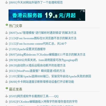
[09/01]今天对网站外链作了一个处理和规范
热门文章
[06/07]win7管理模板“进行解析时遇到错误”的解决方法
[11/24]Font Awesome图标在IE浏览器不显示的解决方法
[11/22]Font Awesome content代码汇总，共246个
[11/01]Apache设置浏览器缓存
[06/07]zblog和dedecms FCKeditor编辑器IE11不显示的解决方法
[09/30]360公共库关闭，fonts调用链接可改为googleapi的
[09/29]启动防火墙后远程自动断开的处理方法
[03/21]WordPress速度慢？瞬间提速3倍的方法
[11/01]安装Apache选择8080端口，安装完毕启动Apache失败的原因
[06/06]卡卡网站速度诊断新增移动设备打开诊断功能
最近发表
[05/05]
网页或软件长截图好工具——QQ
[05/02]
FCKeditor编辑器插入特殊字符新增你喜欢的字符