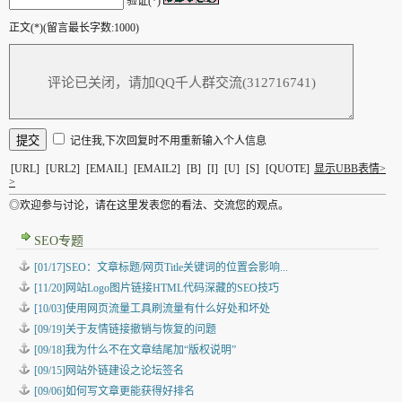
验证(*)
正文(*)(留言最长字数:1000)
记住我,下次回复时不用重新输入个人信息
[URL]
[URL2]
[EMAIL]
[EMAIL2]
[B]
[I]
[U]
[S]
[QUOTE]
显示UBB表情>
>
◎欢迎参与讨论，请在这里发表您的看法、交流您的观点。
SEO专题
[01/17]SEO：文章标题/网页Title关键词的位置会影响...
[11/20]网站Logo图片链接HTML代码深藏的SEO技巧
[10/03]使用网页流量工具刷流量有什么好处和坏处
[09/19]关于友情链接撤销与恢复的问题
[09/18]我为什么不在文章结尾加“版权说明”
[09/15]网站外链建设之论坛签名
[09/06]如何写文章更能获得好排名