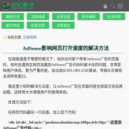
网络日志
互联网络
业界动态
软件编程
生活时评
娱乐休闲
标签列表
访客留言
当前主题:
互联网络
AdSense影响网页打开速度的解决方法
在网络速度不理想的情况下，当你访问某个带有AdSense广告的页面
时，有时会遇到在网页加载到AdSense广告代码时被卡住的问题，非常影
响用户体验，更为严重的是，会出现IEXPLORE.EXE错误，导致IE灾难而
关闭所有窗口。
我这里介绍的解决方法是，让AdSense广告在页面内容全部显示完后再
加载，这样将大大增强用户的使用体验。
处理方法如下：
在网页代码最后一行后面，加上如下代码：
<div id=div_Ad style="position:absolute;top:100px;left:10px">这里放
AdSense广告代码</div>