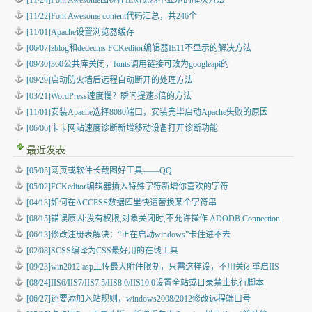
[11/24]Font Awesome图标在IE浏览器不显示的解决方法
[11/22]Font Awesome content代码汇总，共246个
[11/01]Apache设置浏览器缓存
[06/07]zblog和dedecms FCKeditor编辑器IE11不显示的解决方法
[09/30]360公共库关闭，fonts调用链接可改为googleapi的
[09/29]启动防火墙后远程自动断开的处理方法
[03/21]WordPress速度慢？瞬间提速3倍的方法
[11/01]安装Apache选择8080端口，安装完毕启动Apache失败的原因
[06/06]卡卡网站速度诊断新增移动设备打开诊断功能
最近发表
[05/05]
网页或软件长截图好工具——QQ
[05/02]
FCKeditor编辑器插入特殊字符新增你喜欢的字符
[04/13]
如何在ACCESS数据库里快速替换某个字符串
[08/15]
错误原因:没有权限,对象关闭时,不允许操作 ADODB.Connection
[06/13]
修改注册表解决：“正在启动windows”卡住进不去
[02/08]
SCSS编译为CSS最好用的在线工具
[09/23]
win2012 asp上传最大附件限制，只需这样设，不用关闭重启IIS
[08/24]
IIS6/IIS7/IIS7.5/IIS8.0/IIS10.0设置全站或目录禁止执行脚本
[06/27]
还要添加入站规则，windows2008/2012修改远程端口号