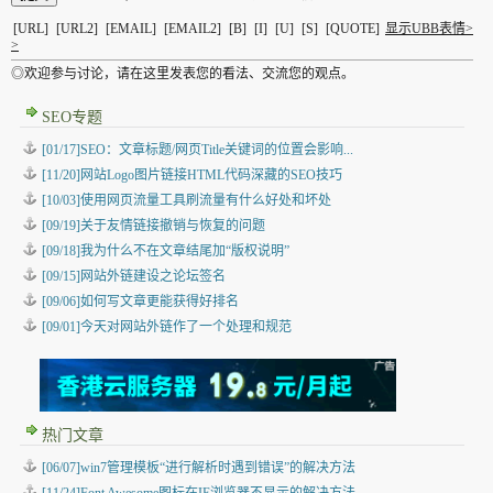
[URL]
[URL2]
[EMAIL]
[EMAIL2]
[B]
[I]
[U]
[S]
[QUOTE]
显示UBB表情>
>
◎欢迎参与讨论，请在这里发表您的看法、交流您的观点。
SEO专题
[01/17]SEO：文章标题/网页Title关键词的位置会影响...
[11/20]网站Logo图片链接HTML代码深藏的SEO技巧
[10/03]使用网页流量工具刷流量有什么好处和坏处
[09/19]关于友情链接撤销与恢复的问题
[09/18]我为什么不在文章结尾加“版权说明”
[09/15]网站外链建设之论坛签名
[09/06]如何写文章更能获得好排名
[09/01]今天对网站外链作了一个处理和规范
热门文章
[06/07]win7管理模板“进行解析时遇到错误”的解决方法