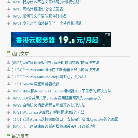
[09/18]我为什么不在文章结尾加“版权说明”
[09/15]网站外链建设之论坛签名
[09/06]如何写文章更能获得好排名
[09/01]今天对网站外链作了一个处理和规范
热门文章
[06/07]win7管理模板“进行解析时遇到错误”的解决方法
[11/24]Font Awesome图标在IE浏览器不显示的解决方法
[11/22]Font Awesome content代码汇总，共246个
[11/01]Apache设置浏览器缓存
[06/07]zblog和dedecms FCKeditor编辑器IE11不显示的解决方法
[09/30]360公共库关闭，fonts调用链接可改为googleapi的
[09/29]启动防火墙后远程自动断开的处理方法
[03/21]WordPress速度慢？瞬间提速3倍的方法
[11/01]安装Apache选择8080端口，安装完毕启动Apache失败的原因
[06/06]卡卡网站速度诊断新增移动设备打开诊断功能
最近发表