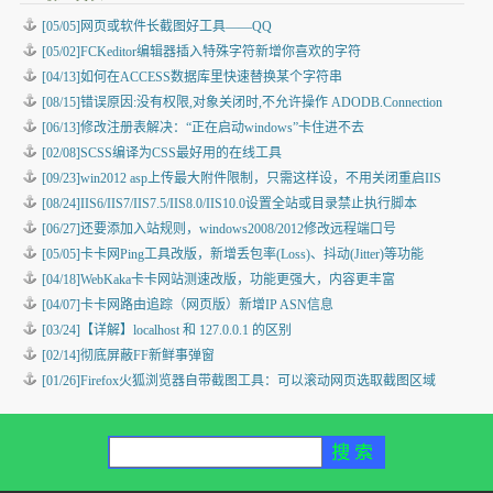
[05/05]
网页或软件长截图好工具——QQ
[05/02]
FCKeditor编辑器插入特殊字符新增你喜欢的字符
[04/13]
如何在ACCESS数据库里快速替换某个字符串
[08/15]
错误原因:没有权限,对象关闭时,不允许操作 ADODB.Connection
[06/13]
修改注册表解决：“正在启动windows”卡住进不去
[02/08]
SCSS编译为CSS最好用的在线工具
[09/23]
win2012 asp上传最大附件限制，只需这样设，不用关闭重启IIS
[08/24]
IIS6/IIS7/IIS7.5/IIS8.0/IIS10.0设置全站或目录禁止执行脚本
[06/27]
还要添加入站规则，windows2008/2012修改远程端口号
[05/05]
卡卡网Ping工具改版，新增丢包率(Loss)、抖动(Jitter)等功能
[04/18]
WebKaka卡卡网站测速改版，功能更强大，内容更丰富
[04/07]
卡卡网路由追踪（网页版）新增IP ASN信息
[03/24]
【详解】localhost 和 127.0.0.1 的区别
[02/14]
彻底屏蔽FF新鲜事弹窗
[01/26]
Firefox火狐浏览器自带截图工具：可以滚动网页选取截图区域