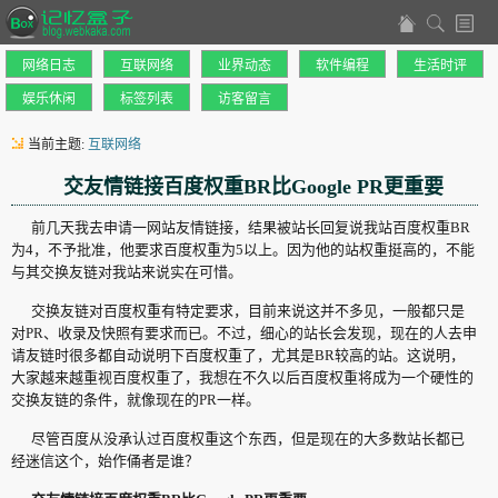
网络日志
互联网络
业界动态
软件编程
生活时评
娱乐休闲
标签列表
访客留言
当前主题:
互联网络
交友情链接百度权重BR比Google PR更重要
前几天我去申请一网站友情链接，结果被站长回复说我站百度权重BR
为4，不予批准，他要求百度权重为5以上。因为他的站权重挺高的，不能
与其交换友链对我站来说实在可惜。
交换友链对百度权重有特定要求，目前来说这并不多见，一般都只是
对PR、收录及快照有要求而已。不过，细心的站长会发现，现在的人去申
请友链时很多都自动说明下百度权重了，尤其是BR较高的站。这说明，
大家越来越重视百度权重了，我想在不久以后百度权重将成为一个硬性的
交换友链的条件，就像现在的PR一样。
尽管百度从没承认过百度权重这个东西，但是现在的大多数站长都已
经迷信这个，始作俑者是谁？