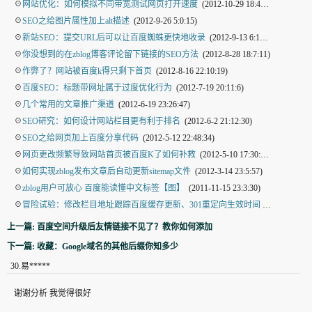
☉
网站优化：如何模拟不同带宽测试网页打开速度
(2012-10-29 18:49:22)
☉
SEO之给图片属性加上alt描述
(2012-9-26 5:0:15)
☉
新站SEO：提交URL后可以让百度蜘蛛更快地收录
(2012-9-13 6:11:54)
☉
你没想到的在zblog博客评论留下链接的SEO方法
(2012-8-28 18:7:11)
☉
作弊了？网站被百度k得只剩下首页
(2012-8-16 22:10:19)
☉
百度SEO：标题带网址属于过度优化行为
(2012-7-19 20:11:6)
☉
几个常用的文章推广渠道
(2012-6-19 23:26:47)
☉
SEO研究：如何设计网站栏目更有利于排名
(2012-6-2 21:12:30)
☉
SEO之给网页加上百度分享代码
(2012-5-12 22:48:34)
☉
网页更改频繁导致网站首页被百度K了如何补救
(2012-5-10 17:30:47)
☉
如何实现zblog发布文章后自动更新sitemap文件
(2012-3-14 23:5:57)
☉
zblog用户可放心 百度能读懂中文标签【图】
(2011-11-15 23:3:30)
☉
冒险试验：修改栏目地址跟踪百度缓存更新、301重定向生效时间
(2011-11-10 18:13:1)
上一篇: 百度空间升级后友情链接不见了？教你如何添加
下一篇: 收藏：Google域名的其他后缀你知多少
30
.
易*****
谢谢分析 我觉得很好