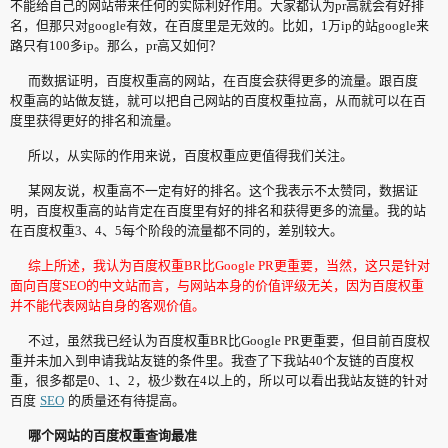
不能给自己的网站带来任何的实际利好作用。大家都认为pr高就会有好排
名，但那只对google有效，在百度里是无效的。比如，1万ip的站google来
路只有100多ip。那么，pr高又如何？
而数据证明，百度权重高的网站，在百度会获得更多的流量。跟百度
权重高的站做友链，就可以把自己网站的百度权重拉高，从而就可以在百
度里获得更好的排名和流量。
所以，从实际的作用来说，百度权重应更值得我们关注。
某网友说，权重高不一定有好的排名。这个我表示不太赞同，数据证
明，百度权重高的站肯定在百度里有好的排名和获得更多的流量。我的站
在百度权重3、4、5每个阶段的流量都不同的，差别较大。
综上所述，我认为百度权重BR比Google PR更重要，当然，这只是针对
面向百度SEO的中文站而言，与网站本身的价值评级无关，因为百度权重
并不能代表网站自身的客观价值。
不过，虽然我已经认为百度权重BR比Google PR更重要，但目前百度权
重并未加入到申请我站友链的条件里。我查了下我站40个友链的百度权
重，很多都是0、1、2，极少数在4以上的，所以可以看出我站友链的针对
百度
SEO
的质量还有待提高。
哪个网站的百度权重查询最准