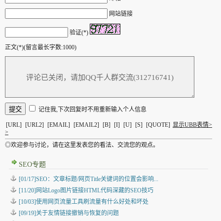
网站链接
验证(*)
正文(*)(留言最长字数:1000)
记住我,下次回复时不用重新输入个人信息
[URL]
[URL2]
[EMAIL]
[EMAIL2]
[B]
[I]
[U]
[S]
[QUOTE]
显示UBB表情>
>
◎欢迎参与讨论，请在这里发表您的看法、交流您的观点。
SEO专题
[01/17]SEO：文章标题/网页Title关键词的位置会影响...
[11/20]网站Logo图片链接HTML代码深藏的SEO技巧
[10/03]使用网页流量工具刷流量有什么好处和坏处
[09/19]关于友情链接撤销与恢复的问题