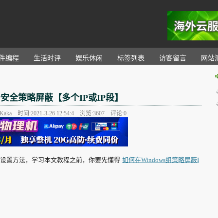
。
件编程
生活时评
娱乐休闲
标签列表
访客留言
网站
IP安全策略屏蔽【多个IP或IP段】
aka 时间:2021-3-26 12:54:4 浏览:
3607
评论:0
P段的设置方法，学习本文教程之前，你要先懂得
如何在Windows组策略屏蔽I