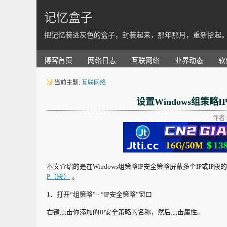
记忆盒子
把记忆装进灰色的盒子，封装起来，那年那月，重新拾起
博客首页
网络日志
互联网络
业界动态
软
当前主题:
互联网络
设置Windows组策略
作者:K
本文介绍的是在Windows组策略IP安全策略屏蔽多个IP或I
P（段）
。
1、打开“组策略” - “IP安全策略”窗口
右键点击你添加的IP安全策略的名称，然后点击属性。