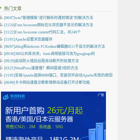
热门文章
[06/07]win7管理模板“进行解析时遇到错误”的解决方法
[11/24]Font Awesome图标在IE浏览器不显示的解决方法
[11/22]Font Awesome content代码汇总，共246个
[11/01]Apache设置浏览器缓存
[06/07]zblog和dedecms FCKeditor编辑器IE11不显示的解决方法
[09/30]360公共库关闭，fonts调用链接可改为googleapi的
[09/29]启动防火墙后远程自动断开的处理方法
[03/21]WordPress速度慢？瞬间提速3倍的方法
[11/01]安装Apache选择8080端口，安装完毕启动Apache失败的原因
[06/06]卡卡网站速度诊断新增移动设备打开诊断功能