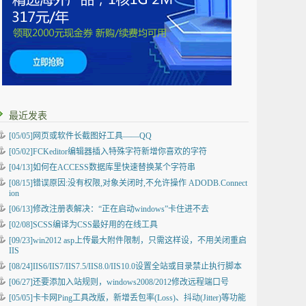
最近发表
[05/05]
网页或软件长截图好工具——QQ
[05/02]
FCKeditor编辑器插入特殊字符新增你喜欢的字符
[04/13]
如何在ACCESS数据库里快速替换某个字符串
[08/15]
错误原因:没有权限,对象关闭时,不允许操作 ADODB.Connect
ion
[06/13]
修改注册表解决：“正在启动windows”卡住进不去
[02/08]
SCSS编译为CSS最好用的在线工具
[09/23]
win2012 asp上传最大附件限制，只需这样设，不用关闭重启
IIS
[08/24]
IIS6/IIS7/IIS7.5/IIS8.0/IIS10.0设置全站或目录禁止执行脚本
[06/27]
还要添加入站规则，windows2008/2012修改远程端口号
[05/05]
卡卡网Ping工具改版，新增丢包率(Loss)、抖动(Jitter)等功能