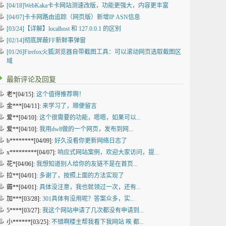
[04/18]
WebKaka卡卡网站测速改版，功能更强大，内容更丰富
[04/07]
卡卡网路由追踪（网页版）新增IP ASN信息
[03/24]
【详解】localhost 和 127.0.0.1 的区别
[02/14]
彻底屏蔽FF新鲜事弹窗
[01/26]
Firefox火狐浏览器自带截图工具：可以滚动网页选取截图区
域
最新评论及回复
老*[04/15]:
这个值得推荐啊！
金***[04/11]:
来学习了，顺便留言
爱**[04/10]:
这个很需要的功能，嗯嗯，如果可以...
爱**[04/10]:
我用dw8做的一个网页，发布到网...
b********[04/09]:
好久没看你更新网络日志了
x*********[04/07]:
响应式网站案例，欢迎大家访问，提...
花*[04/06]:
我想知道别人给你的友链不是在首页...
拉**[04/01]:
多谢了，按照上面的方法实现了
薅**[04/01]:
具体没注意，我也就领过一次，还有...
加***[03/28]:
301具体有没用呢？答案众多，实...
5****[03/27]:
我这个网站申请了几次都没有申请到...
小******[03/25]:
不错啊楼主帮我看下我网站 唉 都...