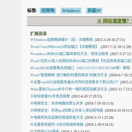
标签:
组策略
Windows
屏蔽IP
※ 网站速度慢？
扩展阅读
☉
Windows组策略屏蔽IP（段）详细教程
(2021-3-26 10:27:51)
☉
win7/win2008/win10添加端口【详细教程】
(2017-7-31 10:11:29)
☉
windows关闭445端口最简单的方法：修改注册表
(2017-5-27 12:
☉
win7在防火墙入站规则关闭445端口的教程【也适用其他端口如3
☉
win2003从组策略关闭端口（445/135/137/138/139/3389等）教程
(
☉
win7管理模板“进行解析时遇到错误”的解决方法
(2016-6-7 16:12
☉
设置win2003远程服务器允许同时连接数多于默认的2个
(2015-2-
☉
dos里执行tracert命令只有一跳的原因及解决方法
(2012-11-7 23:2
☉
如何查看IIS并发连接数
(2011-6-20 17:29:55)
☉
网络安全：关闭电脑的默认共享
(2010-7-19 10:11:0)
☉
网络安全：利用ipc$和默认共享入侵远程电脑
(2010-6-19 10:11:0
☉
电脑死机及蓝屏的首选检查方法
(2010-3-15 1:23:20)
☉
设置使用盘符+$访问局域网电脑
(2010-1-30 9:54:21)
☉
怎样停止IIS服务
(2010-1-29 1:14:43)