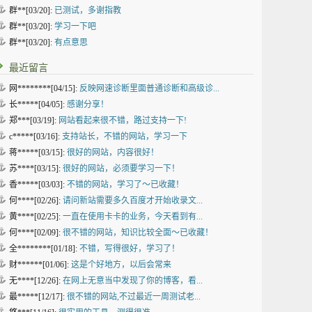
群**[03/20]:
已测试，多谢指教
群**[03/20]:
学习一下吧
群**[03/20]:
有点意思
最近留言
网********[04/15]:
反映网速诊断里面普通诊断和高级诊...
长*****[04/05]:
感谢分享！
郑***[03/19]:
网站看起来很不错，路过支持一下!
c*****[03/16]:
支持站长，不错的网站，学习一下
蒋*****[03/15]:
很好的网站，内容很好！
苏****[03/15]:
很好的网站，必须要学习一下！
香*****[03/03]:
不错的网站，学习了～已收藏！
何****[02/26]:
请问新站需要多久百度才开始收录文...
黄****[02/25]:
一直在使用卡卡的业务，今天看到有...
何****[02/09]:
很不错的网站，知识比较全面～已收藏！
全********[01/18]:
不错，写得很好，学习了！
财******[01/06]:
这是个好地方，以后会常来
无****[12/26]:
在网上无意当中发现了你的博客，看...
最*****[12/17]:
很不错的网站,不过最近一周测试老...