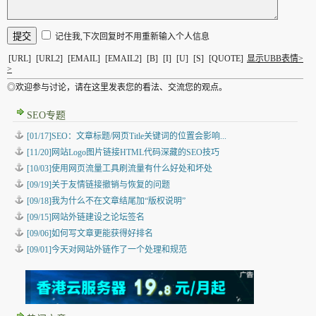
记住我,下次回复时不用重新输入个人信息
[URL]
[URL2]
[EMAIL]
[EMAIL2]
[B]
[I]
[U]
[S]
[QUOTE]
显示UBB表情>
>
◎欢迎参与讨论，请在这里发表您的看法、交流您的观点。
SEO专题
[01/17]SEO：文章标题/网页Title关键词的位置会影响...
[11/20]网站Logo图片链接HTML代码深藏的SEO技巧
[10/03]使用网页流量工具刷流量有什么好处和坏处
[09/19]关于友情链接撤销与恢复的问题
[09/18]我为什么不在文章结尾加“版权说明”
[09/15]网站外链建设之论坛签名
[09/06]如何写文章更能获得好排名
[09/01]今天对网站外链作了一个处理和规范