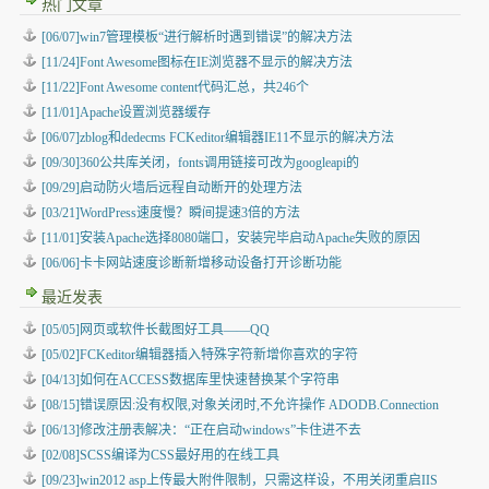
热门文章
[06/07]win7管理模板“进行解析时遇到错误”的解决方法
[11/24]Font Awesome图标在IE浏览器不显示的解决方法
[11/22]Font Awesome content代码汇总，共246个
[11/01]Apache设置浏览器缓存
[06/07]zblog和dedecms FCKeditor编辑器IE11不显示的解决方法
[09/30]360公共库关闭，fonts调用链接可改为googleapi的
[09/29]启动防火墙后远程自动断开的处理方法
[03/21]WordPress速度慢？瞬间提速3倍的方法
[11/01]安装Apache选择8080端口，安装完毕启动Apache失败的原因
[06/06]卡卡网站速度诊断新增移动设备打开诊断功能
最近发表
[05/05]
网页或软件长截图好工具——QQ
[05/02]
FCKeditor编辑器插入特殊字符新增你喜欢的字符
[04/13]
如何在ACCESS数据库里快速替换某个字符串
[08/15]
错误原因:没有权限,对象关闭时,不允许操作 ADODB.Connection
[06/13]
修改注册表解决：“正在启动windows”卡住进不去
[02/08]
SCSS编译为CSS最好用的在线工具
[09/23]
win2012 asp上传最大附件限制，只需这样设，不用关闭重启IIS