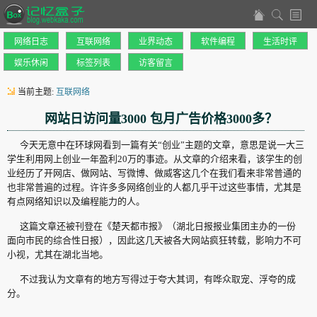
网络日志
互联网络
业界动态
软件编程
生活时评
娱乐休闲
标签列表
访客留言
当前主题:
互联网络
网站日访问量3000 包月广告价格3000多？
今天无意中在环球网看到一篇有关“创业”主题的文章，意思是说一大三
学生利用网上创业一年盈利20万的事迹。从文章的介绍来看，该学生的创
业经历了开网店、做网站、写微博、做威客这几个在我们看来非常普通的
也非常普遍的过程。许许多多网络创业的人都几乎干过这些事情，尤其是
有点网络知识以及编程能力的人。
这篇文章还被刊登在《楚天都市报》（
湖北日报报业集团主办的一份
面向市民的综合性日报
），因此这几天被各大网站疯狂转载，影响力不可
小视，尤其在湖北当地。
不过我认为文章有的地方写得过于夸大其词，有哗众取宠、浮夸的成
分。