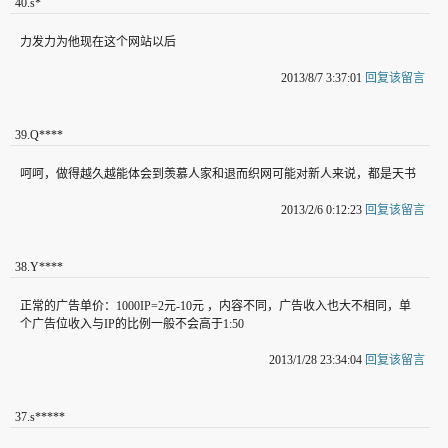
40
.
s*
力发力为他现在这个网站以后
2013/8/7 3:37:01
回复该留言
39
.
Q****
呵呵，做得越久越能体会到羡慕人家和退而织网可能对新人来说，都是天书
2013/2/6 0:12:23
回复该留言
38
.
Y****
正常的广告单价：1000IP=2元-10元 ，内容不同，广告收入也大不相同，单
个广告位收入与IP的比例一般不会高于1:50
2013/1/28 23:34:04
回复该留言
37
.
s*****