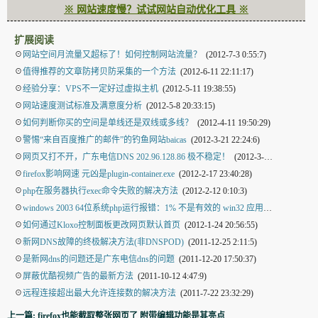
※ 网站速度慢？试试网站自动优化工具 ※
扩展阅读
☉
网站空间月流量又超标了！如何控制网站流量？
(2012-7-3 0:55:7)
☉
值得推荐的文章防拷贝防采集的一个方法
(2012-6-11 22:11:17)
☉
经验分享：VPS不一定好过虚拟主机
(2012-5-11 19:38:55)
☉
网站速度测试标准及满意度分析
(2012-5-8 20:33:15)
☉
如何判断你买的空间是单线还是双线或多线？
(2012-4-11 19:50:29)
☉
警惕“来自百度推广的邮件”的钓鱼网站baicas
(2012-3-21 22:24:6)
☉
网页又打不开，广东电信DNS 202.96.128.86 极不稳定！
(2012-3-6 1:55:21)
☉
firefox影响网速 元凶是plugin-container.exe
(2012-2-17 23:40:28)
☉
php在服务器执行exec命令失败的解决方法
(2012-2-12 0:10:3)
☉
windows 2003 64位系统php运行报错：1% 不是有效的 win32 应用程序
(2012-2-1
☉
如何通过Kloxo控制面板更改网页默认首页
(2012-1-24 20:56:55)
☉
新网DNS故障的终极解决方法(非DNSPOD)
(2011-12-25 2:11:5)
☉
是新网dns的问题还是广东电信dns的问题
(2011-12-20 17:50:37)
☉
屏蔽优酷视频广告的最新方法
(2011-10-12 4:47:9)
☉
远程连接超出最大允许连接数的解决方法
(2011-7-22 23:32:29)
上一篇: firefox也能截取整张网页了 附带编辑功能是其亮点