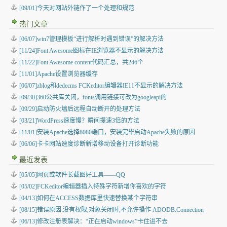
[09/01]今天对网站外链作了一个处理和规范
热门文章
[06/07]win7管理模板“进行解析时遇到错误”的解决方法
[11/24]Font Awesome图标在IE浏览器不显示的解决方法
[11/22]Font Awesome content代码汇总，共246个
[11/01]Apache设置浏览器缓存
[06/07]zblog和dedecms FCKeditor编辑器IE11不显示的解决方法
[09/30]360公共库关闭，fonts调用链接可改为googleapi的
[09/29]启动防火墙后远程自动断开的处理方法
[03/21]WordPress速度慢？瞬间提速3倍的方法
[11/01]安装Apache选择8080端口，安装完毕启动Apache失败的原因
[06/06]卡卡网站速度诊断新增移动设备打开诊断功能
最近发表
[05/05]
网页或软件长截图好工具——QQ
[05/02]
FCKeditor编辑器插入特殊字符新增你喜欢的字符
[04/13]
如何在ACCESS数据库里快速替换某个字符串
[08/15]
错误原因:没有权限,对象关闭时,不允许操作 ADODB.Connection
[06/13]
修改注册表解决：“正在启动windows”卡住进不去