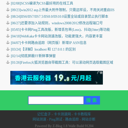
[02/08]
SCSS编译为CSS最好用的在线工具
[09/23]
win2012 asp上传最大附件限制，只需这样设，不用关闭重启IIS
[08/24]
IIS6/IIS7/IIS7.5/IIS8.0/IIS10.0设置全站或目录禁止执行脚本
[06/27]
还要添加入站规则，windows2008/2012修改远程端口号
[05/05]
卡卡网Ping工具改版，新增丢包率(Loss)、抖动(Jitter)等功能
[04/18]
WebKaka卡卡网站测速改版，功能更强大，内容更丰富
[04/07]
卡卡网路由追踪（网页版）新增IP ASN信息
[03/24]
【详解】localhost 和 127.0.0.1 的区别
[02/14]
彻底屏蔽FF新鲜事弹窗
[01/26]
Firefox火狐浏览器自带截图工具：可以滚动网页选取截图区域
记忆盒子
-
卡卡测速网
-
卡卡教程库
网站测速
-
Ping测试
-
路由追踪
-
网站诊断
Powered By Z-Blog 1.8 Walle Build 91204