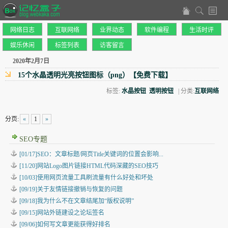
网络日志
互联网络
业界动态
软件编程
生活时评
娱乐休闲
标签列表
访客留言
2020年2月7日
15个水晶透明光亮按钮图标（png）【免费下载】
标签:
水晶按钮
透明按钮
| 分类:
互联网络
分页:
«
1
»
SEO专题
[01/17]SEO：文章标题/网页Title关键词的位置会影响...
[11/20]网站Logo图片链接HTML代码深藏的SEO技巧
[10/03]使用网页流量工具刷流量有什么好处和坏处
[09/19]关于友情链接撤销与恢复的问题
[09/18]我为什么不在文章结尾加“版权说明”
[09/15]网站外链建设之论坛签名
[09/06]如何写文章更能获得好排名