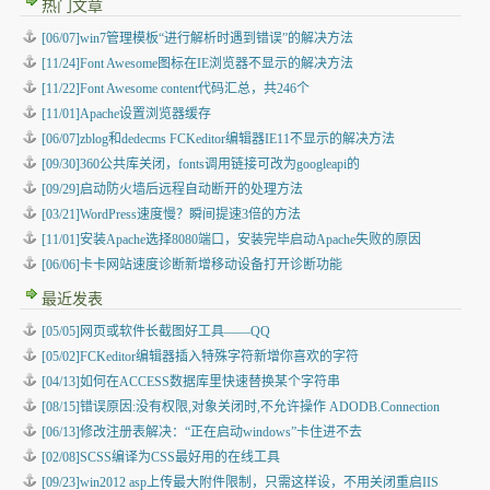
热门文章
[06/07]win7管理模板“进行解析时遇到错误”的解决方法
[11/24]Font Awesome图标在IE浏览器不显示的解决方法
[11/22]Font Awesome content代码汇总，共246个
[11/01]Apache设置浏览器缓存
[06/07]zblog和dedecms FCKeditor编辑器IE11不显示的解决方法
[09/30]360公共库关闭，fonts调用链接可改为googleapi的
[09/29]启动防火墙后远程自动断开的处理方法
[03/21]WordPress速度慢？瞬间提速3倍的方法
[11/01]安装Apache选择8080端口，安装完毕启动Apache失败的原因
[06/06]卡卡网站速度诊断新增移动设备打开诊断功能
最近发表
[05/05]
网页或软件长截图好工具——QQ
[05/02]
FCKeditor编辑器插入特殊字符新增你喜欢的字符
[04/13]
如何在ACCESS数据库里快速替换某个字符串
[08/15]
错误原因:没有权限,对象关闭时,不允许操作 ADODB.Connection
[06/13]
修改注册表解决：“正在启动windows”卡住进不去
[02/08]
SCSS编译为CSS最好用的在线工具
[09/23]
win2012 asp上传最大附件限制，只需这样设，不用关闭重启IIS