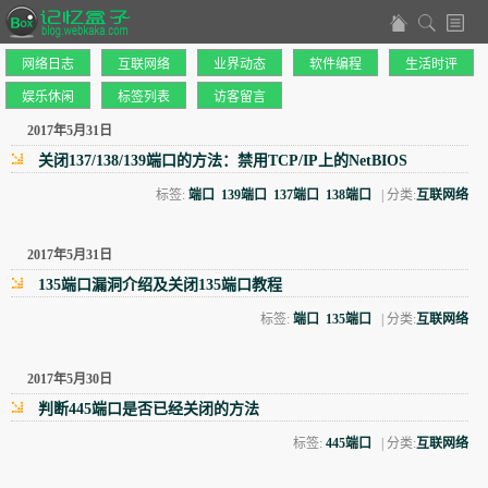
网络日志
互联网络
业界动态
软件编程
生活时评
娱乐休闲
标签列表
访客留言
2017年5月31日
关闭137/138/139端口的方法：禁用TCP/IP上的NetBIOS
标签:
端口
139端口
137端口
138端口
| 分类:
互联网络
2017年5月31日
135端口漏洞介绍及关闭135端口教程
标签:
端口
135端口
| 分类:
互联网络
2017年5月30日
判断445端口是否已经关闭的方法
标签:
445端口
| 分类:
互联网络