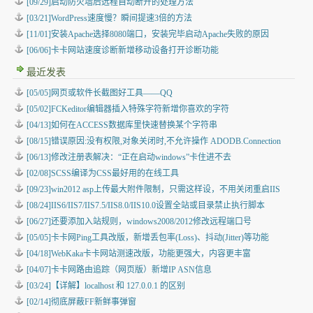
[09/29]启动防火墙后远程自动断开的处理方法
[03/21]WordPress速度慢？瞬间提速3倍的方法
[11/01]安装Apache选择8080端口，安装完毕启动Apache失败的原因
[06/06]卡卡网站速度诊断新增移动设备打开诊断功能
最近发表
[05/05]
网页或软件长截图好工具——QQ
[05/02]
FCKeditor编辑器插入特殊字符新增你喜欢的字符
[04/13]
如何在ACCESS数据库里快速替换某个字符串
[08/15]
错误原因:没有权限,对象关闭时,不允许操作 ADODB.Connection
[06/13]
修改注册表解决：“正在启动windows”卡住进不去
[02/08]
SCSS编译为CSS最好用的在线工具
[09/23]
win2012 asp上传最大附件限制，只需这样设，不用关闭重启IIS
[08/24]
IIS6/IIS7/IIS7.5/IIS8.0/IIS10.0设置全站或目录禁止执行脚本
[06/27]
还要添加入站规则，windows2008/2012修改远程端口号
[05/05]
卡卡网Ping工具改版，新增丢包率(Loss)、抖动(Jitter)等功能
[04/18]
WebKaka卡卡网站测速改版，功能更强大，内容更丰富
[04/07]
卡卡网路由追踪（网页版）新增IP ASN信息
[03/24]
【详解】localhost 和 127.0.0.1 的区别
[02/14]
彻底屏蔽FF新鲜事弹窗