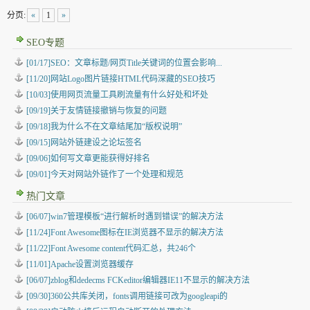
分页:
«
1
»
SEO专题
[01/17]SEO：文章标题/网页Title关键词的位置会影响...
[11/20]网站Logo图片链接HTML代码深藏的SEO技巧
[10/03]使用网页流量工具刷流量有什么好处和坏处
[09/19]关于友情链接撤销与恢复的问题
[09/18]我为什么不在文章结尾加“版权说明”
[09/15]网站外链建设之论坛签名
[09/06]如何写文章更能获得好排名
[09/01]今天对网站外链作了一个处理和规范
热门文章
[06/07]win7管理模板“进行解析时遇到错误”的解决方法
[11/24]Font Awesome图标在IE浏览器不显示的解决方法
[11/22]Font Awesome content代码汇总，共246个
[11/01]Apache设置浏览器缓存
[06/07]zblog和dedecms FCKeditor编辑器IE11不显示的解决方法
[09/30]360公共库关闭，fonts调用链接可改为googleapi的