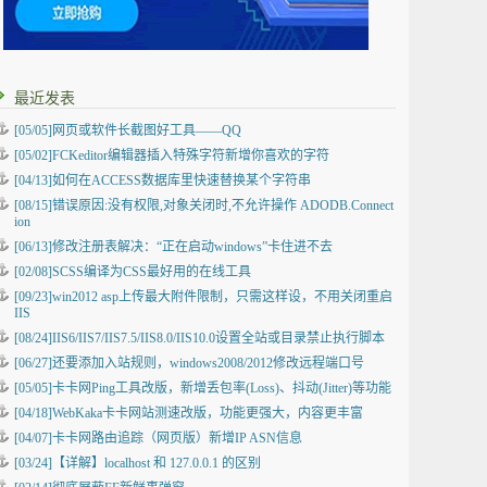
最近发表
[05/05]
网页或软件长截图好工具——QQ
[05/02]
FCKeditor编辑器插入特殊字符新增你喜欢的字符
[04/13]
如何在ACCESS数据库里快速替换某个字符串
[08/15]
错误原因:没有权限,对象关闭时,不允许操作 ADODB.Connect
ion
[06/13]
修改注册表解决：“正在启动windows”卡住进不去
[02/08]
SCSS编译为CSS最好用的在线工具
[09/23]
win2012 asp上传最大附件限制，只需这样设，不用关闭重启
IIS
[08/24]
IIS6/IIS7/IIS7.5/IIS8.0/IIS10.0设置全站或目录禁止执行脚本
[06/27]
还要添加入站规则，windows2008/2012修改远程端口号
[05/05]
卡卡网Ping工具改版，新增丢包率(Loss)、抖动(Jitter)等功能
[04/18]
WebKaka卡卡网站测速改版，功能更强大，内容更丰富
[04/07]
卡卡网路由追踪（网页版）新增IP ASN信息
[03/24]
【详解】localhost 和 127.0.0.1 的区别