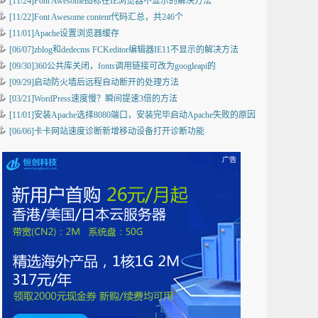
[11/24]Font Awesome图标在IE浏览器不显示的解决方法
[11/22]Font Awesome content代码汇总，共246个
[11/01]Apache设置浏览器缓存
[06/07]zblog和dedecms FCKeditor编辑器IE11不显示的解决方法
[09/30]360公共库关闭，fonts调用链接可改为googleapi的
[09/29]启动防火墙后远程自动断开的处理方法
[03/21]WordPress速度慢？瞬间提速3倍的方法
[11/01]安装Apache选择8080端口，安装完毕启动Apache失败的原因
[06/06]卡卡网站速度诊断新增移动设备打开诊断功能