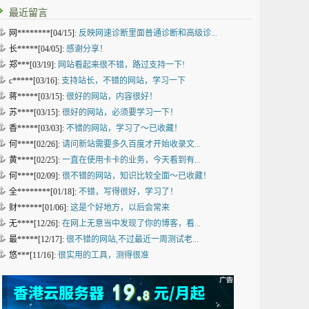
最近留言
网********[04/15]:
反映网速诊断里面普通诊断和高级诊...
长*****[04/05]:
感谢分享！
郑***[03/19]:
网站看起来很不错，路过支持一下!
c*****[03/16]:
支持站长，不错的网站，学习一下
蒋*****[03/15]:
很好的网站，内容很好！
苏****[03/15]:
很好的网站，必须要学习一下！
香*****[03/03]:
不错的网站，学习了～已收藏！
何****[02/26]:
请问新站需要多久百度才开始收录文...
黄****[02/25]:
一直在使用卡卡的业务，今天看到有...
何****[02/09]:
很不错的网站，知识比较全面～已收藏！
全********[01/18]:
不错，写得很好，学习了！
财******[01/06]:
这是个好地方，以后会常来
无****[12/26]:
在网上无意当中发现了你的博客，看...
最*****[12/17]:
很不错的网站,不过最近一周测试老...
悠***[11/16]:
很实用的工具，测得很准