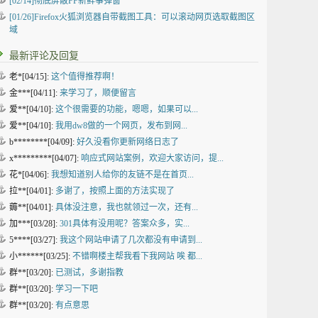
[02/14]
彻底屏蔽FF新鲜事弹窗
[01/26]
Firefox火狐浏览器自带截图工具：可以滚动网页选取截图区
域
最新评论及回复
老*[04/15]:
这个值得推荐啊！
金***[04/11]:
来学习了，顺便留言
爱**[04/10]:
这个很需要的功能，嗯嗯，如果可以...
爱**[04/10]:
我用dw8做的一个网页，发布到网...
b********[04/09]:
好久没看你更新网络日志了
x*********[04/07]:
响应式网站案例，欢迎大家访问，提...
花*[04/06]:
我想知道别人给你的友链不是在首页...
拉**[04/01]:
多谢了，按照上面的方法实现了
薅**[04/01]:
具体没注意，我也就领过一次，还有...
加***[03/28]:
301具体有没用呢？答案众多，实...
5****[03/27]:
我这个网站申请了几次都没有申请到...
小******[03/25]:
不错啊楼主帮我看下我网站 唉 都...
群**[03/20]:
已测试，多谢指教
群**[03/20]:
学习一下吧
群**[03/20]:
有点意思