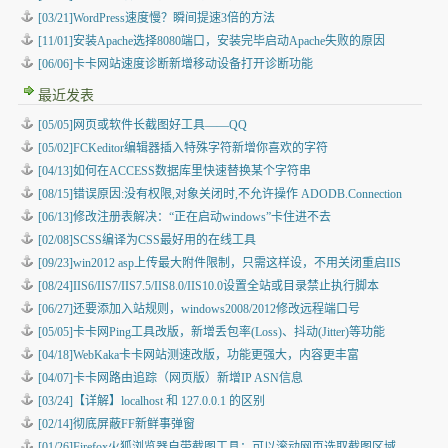
[03/21]WordPress速度慢？瞬间提速3倍的方法
[11/01]安装Apache选择8080端口，安装完毕启动Apache失败的原因
[06/06]卡卡网站速度诊断新增移动设备打开诊断功能
最近发表
[05/05]
网页或软件长截图好工具——QQ
[05/02]
FCKeditor编辑器插入特殊字符新增你喜欢的字符
[04/13]
如何在ACCESS数据库里快速替换某个字符串
[08/15]
错误原因:没有权限,对象关闭时,不允许操作 ADODB.Connection
[06/13]
修改注册表解决：“正在启动windows”卡住进不去
[02/08]
SCSS编译为CSS最好用的在线工具
[09/23]
win2012 asp上传最大附件限制，只需这样设，不用关闭重启IIS
[08/24]
IIS6/IIS7/IIS7.5/IIS8.0/IIS10.0设置全站或目录禁止执行脚本
[06/27]
还要添加入站规则，windows2008/2012修改远程端口号
[05/05]
卡卡网Ping工具改版，新增丢包率(Loss)、抖动(Jitter)等功能
[04/18]
WebKaka卡卡网站测速改版，功能更强大，内容更丰富
[04/07]
卡卡网路由追踪（网页版）新增IP ASN信息
[03/24]
【详解】localhost 和 127.0.0.1 的区别
[02/14]
彻底屏蔽FF新鲜事弹窗
[01/26]
Firefox火狐浏览器自带截图工具：可以滚动网页选取截图区域