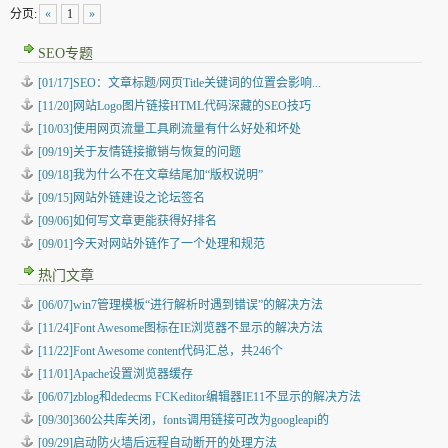
分页:
«
1
»
SEO专题
[01/17]SEO：文章标题/网页Title关键词的位置会影响...
[11/20]网站Logo图片链接HTML代码深藏的SEO技巧
[10/03]使用网页流量工具刷流量有什么好处和坏处
[09/19]关于友情链接撤销与恢复的问题
[09/18]我为什么不在文章结尾加“版权说明”
[09/15]网站外链建设之论坛签名
[09/06]如何写文章更能获得好排名
[09/01]今天对网站外链作了一个处理和规范
热门文章
[06/07]win7管理模板“进行解析时遇到错误”的解决方法
[11/24]Font Awesome图标在IE浏览器不显示的解决方法
[11/22]Font Awesome content代码汇总，共246个
[11/01]Apache设置浏览器缓存
[06/07]zblog和dedecms FCKeditor编辑器IE11不显示的解决方法
[09/30]360公共库关闭，fonts调用链接可改为googleapi的
[09/29]启动防火墙后远程自动断开的处理方法