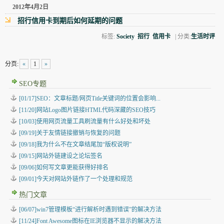
2012年4月2日
招行信用卡到期后如何延期的问题
标签:
Society
招行
信用卡
| 分类:
生活时评
分页:
«
1
»
SEO专题
[01/17]SEO：文章标题/网页Title关键词的位置会影响...
[11/20]网站Logo图片链接HTML代码深藏的SEO技巧
[10/03]使用网页流量工具刷流量有什么好处和坏处
[09/19]关于友情链接撤销与恢复的问题
[09/18]我为什么不在文章结尾加“版权说明”
[09/15]网站外链建设之论坛签名
[09/06]如何写文章更能获得好排名
[09/01]今天对网站外链作了一个处理和规范
热门文章
[06/07]win7管理模板“进行解析时遇到错误”的解决方法
[11/24]Font Awesome图标在IE浏览器不显示的解决方法