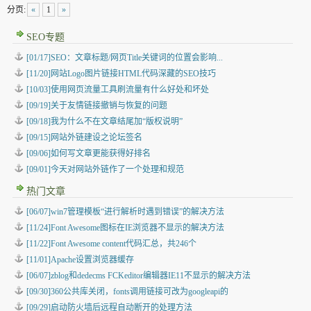
分页:
«
1
»
SEO专题
[01/17]SEO：文章标题/网页Title关键词的位置会影响...
[11/20]网站Logo图片链接HTML代码深藏的SEO技巧
[10/03]使用网页流量工具刷流量有什么好处和坏处
[09/19]关于友情链接撤销与恢复的问题
[09/18]我为什么不在文章结尾加“版权说明”
[09/15]网站外链建设之论坛签名
[09/06]如何写文章更能获得好排名
[09/01]今天对网站外链作了一个处理和规范
热门文章
[06/07]win7管理模板“进行解析时遇到错误”的解决方法
[11/24]Font Awesome图标在IE浏览器不显示的解决方法
[11/22]Font Awesome content代码汇总，共246个
[11/01]Apache设置浏览器缓存
[06/07]zblog和dedecms FCKeditor编辑器IE11不显示的解决方法
[09/30]360公共库关闭，fonts调用链接可改为googleapi的
[09/29]启动防火墙后远程自动断开的处理方法