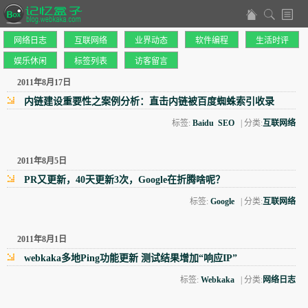
网络日志
互联网络
业界动态
软件编程
生活时评
娱乐休闲
标签列表
访客留言
2011年8月17日
内链建设重要性之案例分析：直击内链被百度蜘蛛索引收录
标签:
Baidu
SEO
| 分类:
互联网络
2011年8月5日
PR又更新，40天更新3次，Google在折腾啥呢？
标签:
Google
| 分类:
互联网络
2011年8月1日
webkaka多地Ping功能更新 测试结果增加“响应IP”
标签:
Webkaka
| 分类:
网络日志