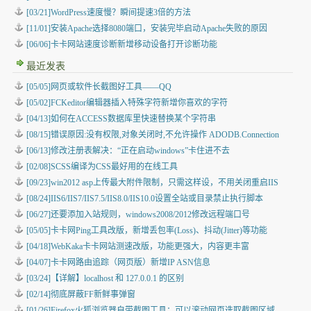
[03/21]WordPress速度慢？瞬间提速3倍的方法
[11/01]安装Apache选择8080端口，安装完毕启动Apache失败的原因
[06/06]卡卡网站速度诊断新增移动设备打开诊断功能
最近发表
[05/05]
网页或软件长截图好工具——QQ
[05/02]
FCKeditor编辑器插入特殊字符新增你喜欢的字符
[04/13]
如何在ACCESS数据库里快速替换某个字符串
[08/15]
错误原因:没有权限,对象关闭时,不允许操作 ADODB.Connection
[06/13]
修改注册表解决：“正在启动windows”卡住进不去
[02/08]
SCSS编译为CSS最好用的在线工具
[09/23]
win2012 asp上传最大附件限制，只需这样设，不用关闭重启IIS
[08/24]
IIS6/IIS7/IIS7.5/IIS8.0/IIS10.0设置全站或目录禁止执行脚本
[06/27]
还要添加入站规则，windows2008/2012修改远程端口号
[05/05]
卡卡网Ping工具改版，新增丢包率(Loss)、抖动(Jitter)等功能
[04/18]
WebKaka卡卡网站测速改版，功能更强大，内容更丰富
[04/07]
卡卡网路由追踪（网页版）新增IP ASN信息
[03/24]
【详解】localhost 和 127.0.0.1 的区别
[02/14]
彻底屏蔽FF新鲜事弹窗
[01/26]
Firefox火狐浏览器自带截图工具：可以滚动网页选取截图区域