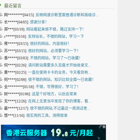
最近留言
网********[04/15]:
反映网速诊断里面普通诊断和高级诊...
长*****[04/05]:
感谢分享！
郑***[03/19]:
网站看起来很不错，路过支持一下!
c*****[03/16]:
支持站长，不错的网站，学习一下
蒋*****[03/15]:
很好的网站，内容很好！
苏****[03/15]:
很好的网站，必须要学习一下！
香*****[03/03]:
不错的网站，学习了～已收藏！
何****[02/26]:
请问新站需要多久百度才开始收录文...
黄****[02/25]:
一直在使用卡卡的业务，今天看到有...
何****[02/09]:
很不错的网站，知识比较全面～已收藏！
全********[01/18]:
不错，写得很好，学习了！
财******[01/06]:
这是个好地方，以后会常来
无****[12/26]:
在网上无意当中发现了你的博客，看...
最*****[12/17]:
很不错的网站,不过最近一周测试老...
悠***[11/16]:
很实用的工具，测得很准