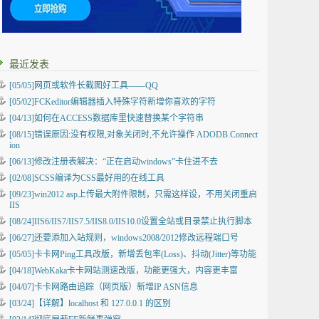
最近发表
[05/05]
网页或软件长截图好工具——QQ
[05/02]
FCKeditor编辑器插入特殊字符新增你喜欢的字符
[04/13]
如何在ACCESS数据库里快速替换某个字符串
[08/15]
错误原因:没有权限,对象关闭时,不允许操作 ADODB.Connect
ion
[06/13]
修改注册表解决：“正在启动windows”卡住进不去
[02/08]
SCSS编译为CSS最好用的在线工具
[09/23]
win2012 asp上传最大附件限制，只需这样设，不用关闭重启
IIS
[08/24]
IIS6/IIS7/IIS7.5/IIS8.0/IIS10.0设置全站或目录禁止执行脚本
[06/27]
还要添加入站规则，windows2008/2012修改远程端口号
[05/05]
卡卡网Ping工具改版，新增丢包率(Loss)、抖动(Jitter)等功能
[04/18]
WebKaka卡卡网站测速改版，功能更强大，内容更丰富
[04/07]
卡卡网路由追踪（网页版）新增IP ASN信息
[03/24]
【详解】localhost 和 127.0.0.1 的区别