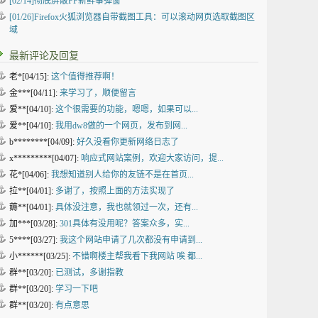
[02/14]
彻底屏蔽FF新鲜事弹窗
[01/26]
Firefox火狐浏览器自带截图工具：可以滚动网页选取截图区
域
最新评论及回复
老*[04/15]:
这个值得推荐啊！
金***[04/11]:
来学习了，顺便留言
爱**[04/10]:
这个很需要的功能，嗯嗯，如果可以...
爱**[04/10]:
我用dw8做的一个网页，发布到网...
b********[04/09]:
好久没看你更新网络日志了
x*********[04/07]:
响应式网站案例，欢迎大家访问，提...
花*[04/06]:
我想知道别人给你的友链不是在首页...
拉**[04/01]:
多谢了，按照上面的方法实现了
薅**[04/01]:
具体没注意，我也就领过一次，还有...
加***[03/28]:
301具体有没用呢？答案众多，实...
5****[03/27]:
我这个网站申请了几次都没有申请到...
小******[03/25]:
不错啊楼主帮我看下我网站 唉 都...
群**[03/20]:
已测试，多谢指教
群**[03/20]:
学习一下吧
群**[03/20]:
有点意思