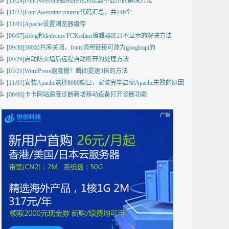
[11/24]Font Awesome图标在IE浏览器不显示的解决方法
[11/22]Font Awesome content代码汇总，共246个
[11/01]Apache设置浏览器缓存
[06/07]zblog和dedecms FCKeditor编辑器IE11不显示的解决方法
[09/30]360公共库关闭，fonts调用链接可改为googleapi的
[09/29]启动防火墙后远程自动断开的处理方法
[03/21]WordPress速度慢？瞬间提速3倍的方法
[11/01]安装Apache选择8080端口，安装完毕启动Apache失败的原因
[06/06]卡卡网站速度诊断新增移动设备打开诊断功能