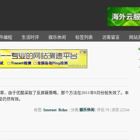
。
件编程
生活时评
娱乐休闲
标签列表
访客留言
网站
，由于优酷采取了反屏蔽策略，那个方法在2011年9月份就失效了。本
法仍然有效。
标签:
Internet
Relax
| 分类:
娱乐休闲
| 评论:79 | 浏览:
22544