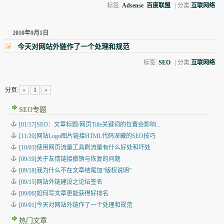
标签:
Adsense
百度联盟
| 分类:
互联网络
2010年9月1日
今天对网站外链作了一个处理和规范
标签:
SEO
| 分类:
互联网络
分页:
«
1
»
SEO专题
[01/17]SEO：文章标题/网页Title关键词的位置会影响...
[11/20]网站Logo图片链接HTML代码深藏的SEO技巧
[10/03]使用网页流量工具刷流量有什么好处和坏处
[09/19]关于友情链接撤销与恢复的问题
[09/18]我为什么不在文章结尾加“版权说明”
[09/15]网站外链建设之论坛签名
[09/06]如何写文章更能获得好排名
[09/01]今天对网站外链作了一个处理和规范
热门文章