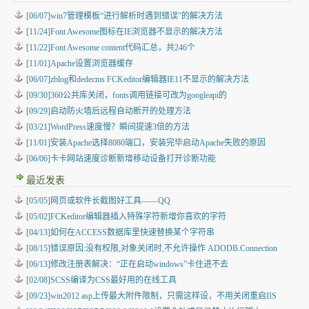
[06/07]win7管理模板“进行解析时遇到错误”的解决方法
[11/24]Font Awesome图标在IE浏览器不显示的解决方法
[11/22]Font Awesome content代码汇总，共246个
[11/01]Apache设置浏览器缓存
[06/07]zblog和dedecms FCKeditor编辑器IE11不显示的解决方法
[09/30]360公共库关闭，fonts调用链接可改为googleapi的
[09/29]启动防火墙后远程自动断开的处理方法
[03/21]WordPress速度慢？瞬间提速3倍的方法
[11/01]安装Apache选择8080端口，安装完毕启动Apache失败的原因
[06/06]卡卡网站速度诊断新增移动设备打开诊断功能
最近发表
[05/05]
网页或软件长截图好工具——QQ
[05/02]
FCKeditor编辑器插入特殊字符新增你喜欢的字符
[04/13]
如何在ACCESS数据库里快速替换某个字符串
[08/15]
错误原因:没有权限,对象关闭时,不允许操作 ADODB.Connection
[06/13]
修改注册表解决：“正在启动windows”卡住进不去
[02/08]
SCSS编译为CSS最好用的在线工具
[09/23]
win2012 asp上传最大附件限制，只需这样设，不用关闭重启IIS