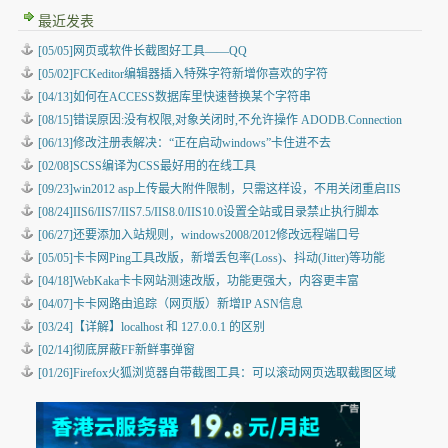
最近发表
[05/05]
网页或软件长截图好工具——QQ
[05/02]
FCKeditor编辑器插入特殊字符新增你喜欢的字符
[04/13]
如何在ACCESS数据库里快速替换某个字符串
[08/15]
错误原因:没有权限,对象关闭时,不允许操作 ADODB.Connection
[06/13]
修改注册表解决：“正在启动windows”卡住进不去
[02/08]
SCSS编译为CSS最好用的在线工具
[09/23]
win2012 asp上传最大附件限制，只需这样设，不用关闭重启IIS
[08/24]
IIS6/IIS7/IIS7.5/IIS8.0/IIS10.0设置全站或目录禁止执行脚本
[06/27]
还要添加入站规则，windows2008/2012修改远程端口号
[05/05]
卡卡网Ping工具改版，新增丢包率(Loss)、抖动(Jitter)等功能
[04/18]
WebKaka卡卡网站测速改版，功能更强大，内容更丰富
[04/07]
卡卡网路由追踪（网页版）新增IP ASN信息
[03/24]
【详解】localhost 和 127.0.0.1 的区别
[02/14]
彻底屏蔽FF新鲜事弹窗
[01/26]
Firefox火狐浏览器自带截图工具：可以滚动网页选取截图区域