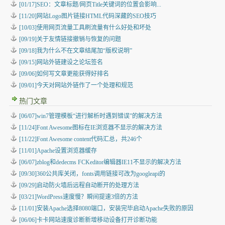
[01/17]SEO：文章标题/网页Title关键词的位置会影响...
[11/20]网站Logo图片链接HTML代码深藏的SEO技巧
[10/03]使用网页流量工具刷流量有什么好处和坏处
[09/19]关于友情链接撤销与恢复的问题
[09/18]我为什么不在文章结尾加“版权说明”
[09/15]网站外链建设之论坛签名
[09/06]如何写文章更能获得好排名
[09/01]今天对网站外链作了一个处理和规范
热门文章
[06/07]win7管理模板“进行解析时遇到错误”的解决方法
[11/24]Font Awesome图标在IE浏览器不显示的解决方法
[11/22]Font Awesome content代码汇总，共246个
[11/01]Apache设置浏览器缓存
[06/07]zblog和dedecms FCKeditor编辑器IE11不显示的解决方法
[09/30]360公共库关闭，fonts调用链接可改为googleapi的
[09/29]启动防火墙后远程自动断开的处理方法
[03/21]WordPress速度慢？瞬间提速3倍的方法
[11/01]安装Apache选择8080端口，安装完毕启动Apache失败的原因
[06/06]卡卡网站速度诊断新增移动设备打开诊断功能