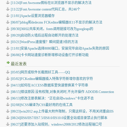
[11/24]Font Awesome图标在IE浏览器不显示的解决方法
[11/22]Font Awesome content代码汇总，共246个
[11/01]Apache设置浏览器缓存
[06/07]zblog和dedecms FCKeditor编辑器IE11不显示的解决方法
[09/30]360公共库关闭，fonts调用链接可改为googleapi的
[09/29]启动防火墙后远程自动断开的处理方法
[03/21]WordPress速度慢？瞬间提速3倍的方法
[11/01]安装Apache选择8080端口，安装完毕启动Apache失败的原因
[06/06]卡卡网站速度诊断新增移动设备打开诊断功能
最近发表
[05/05]
网页或软件长截图好工具——QQ
[05/02]
FCKeditor编辑器插入特殊字符新增你喜欢的字符
[04/13]
如何在ACCESS数据库里快速替换某个字符串
[08/15]
错误原因:没有权限,对象关闭时,不允许操作 ADODB.Connection
[06/13]
修改注册表解决：“正在启动windows”卡住进不去
[02/08]
SCSS编译为CSS最好用的在线工具
[09/23]
win2012 asp上传最大附件限制，只需这样设，不用关闭重启IIS
[08/24]
IIS6/IIS7/IIS7.5/IIS8.0/IIS10.0设置全站或目录禁止执行脚本
[06/27]
还要添加入站规则，windows2008/2012修改远程端口号