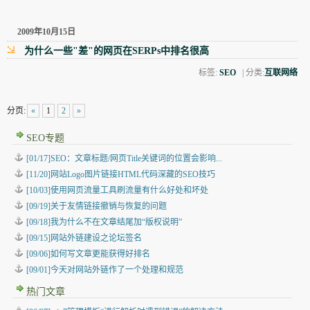
2009年10月15日
为什么一些"差"的网页在SERPs中排名很高
标签:
SEO
| 分类:
互联网络
分页:
«
1
2
»
SEO专题
[01/17]SEO：文章标题/网页Title关键词的位置会影响...
[11/20]网站Logo图片链接HTML代码深藏的SEO技巧
[10/03]使用网页流量工具刷流量有什么好处和坏处
[09/19]关于友情链接撤销与恢复的问题
[09/18]我为什么不在文章结尾加“版权说明”
[09/15]网站外链建设之论坛签名
[09/06]如何写文章更能获得好排名
[09/01]今天对网站外链作了一个处理和规范
热门文章