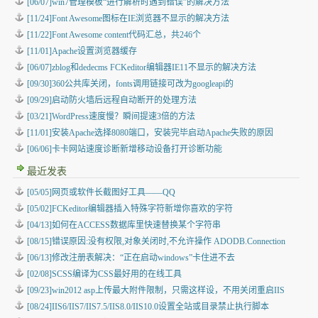
[06/07]win7管理模板“进行解析时遇到错误”的解决方法
[11/24]Font Awesome图标在IE浏览器不显示的解决方法
[11/22]Font Awesome content代码汇总，共246个
[11/01]Apache设置浏览器缓存
[06/07]zblog和dedecms FCKeditor编辑器IE11不显示的解决方法
[09/30]360公共库关闭，fonts调用链接可改为googleapi的
[09/29]启动防火墙后远程自动断开的处理方法
[03/21]WordPress速度慢？瞬间提速3倍的方法
[11/01]安装Apache选择8080端口，安装完毕启动Apache失败的原因
[06/06]卡卡网站速度诊断新增移动设备打开诊断功能
最近发表
[05/05]
网页或软件长截图好工具——QQ
[05/02]
FCKeditor编辑器插入特殊字符新增你喜欢的字符
[04/13]
如何在ACCESS数据库里快速替换某个字符串
[08/15]
错误原因:没有权限,对象关闭时,不允许操作 ADODB.Connection
[06/13]
修改注册表解决：“正在启动windows”卡住进不去
[02/08]
SCSS编译为CSS最好用的在线工具
[09/23]
win2012 asp上传最大附件限制，只需这样设，不用关闭重启IIS
[08/24]
IIS6/IIS7/IIS7.5/IIS8.0/IIS10.0设置全站或目录禁止执行脚本