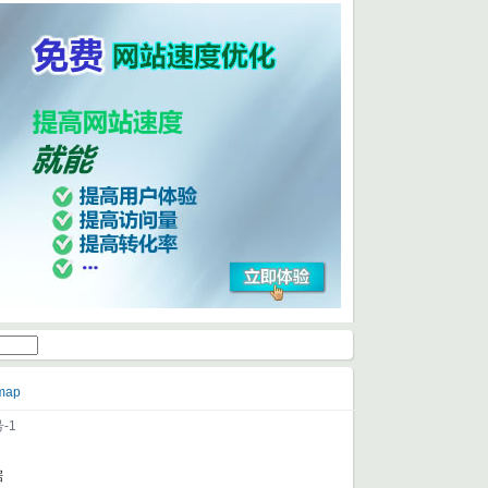
map
-1
据