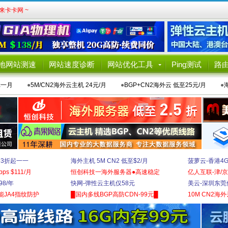
卡卡网 ~
地网站测速
网站速度诊断
网站优化工具
Ping测试
路
元一月
●
5M/CN2海外云主机 24元/月
●
BGP+CN2海外云 低至25元/月
●
 3折起一一
海外主机 5M CN2 低至$2/月
菠萝云-香港4
bps $111/月
恒创科技一海外服务器●高速稳定
亿人互联-津/京
8/年
快网-弹性云主机仅58元
美云-深圳东莞
能JA4指纹防护
█国内多线BGP高防CDN-99元█
10M CN2海外