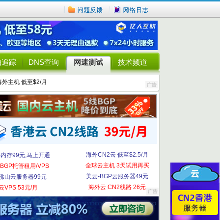
由追踪
DNS查询
网速测试
技术频道
海外主机 低至$2/月
海外CN2云 低至$2.5/月
G内存99元,马上开通
全球云主机 3天试用再买
BGP托管租用/VPS
美云-BGP云服务器49元
佛山云服务器99元
海外云 CN2线路 26元
云VPS 53元/月