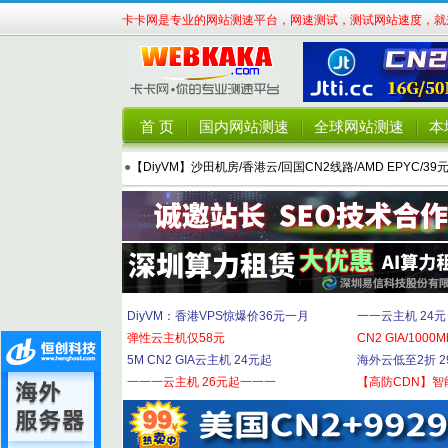
卡卡网是专业的网站测速平台，网速测试，测试网站速度，就来
首 页
国内网站测速
全球网站测速
本
●
【DiyVM】沙田机房/香港云/回国CN2线路/AMD EPYC/39
DiyVM：香港VPS惊爆价36元一月
一一云主机 24元
弹性云主机仅58元
CN2 GIA/1000M
5M CN2 GIA云主机 24元起
海外云低至2折 29
一一一云主机 26元起一一一
【高防CDN】智