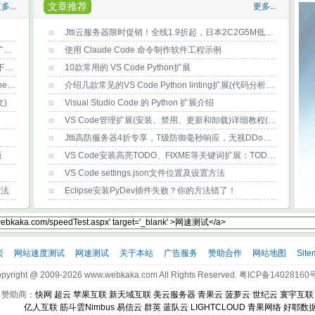
文章推荐
多...
更多...
！
Jtti云服务器限时促销！全线1.9折起，日本2C2G5M低至$28/6个月，终身循环优惠
很讨厌烦人的Cookie弹窗？Consent-O-Matic浏览器扩展帮你消除烦恼
使用 Claude Code 命令制作软件工程示例
2026微信视频下载神器——微信视频号下载工具2.6(下载及使用方法)
10款常用的 VS Code Python扩展
snapwc视频下载神器，免费在线下载抖音/B站/youtube/x(推特)等任何网站视频？
介绍几款常见的VS Code Python linting扩展(代码分析工具)
)
Visual Studio Code 的 Python 扩展介绍
VS Code管理扩展(安装、禁用、更新和卸载)详细教程(新手指南)
Jtti高防服务器4折专享，T级防御毫秒响应，无视DDoS/CC，支持压力测试
版
VS Code安装高亮TODO、FIXME等关键词扩展：TODO Highlight
VS Code settings.json文件位置及设置方法
方法
Eclipse安装PyDev插件失败？你的方法错了！
页
网站速度测试
网速测试
关于本站
广告服务
赞助合作
网站地图
Site
pyright @ 2009-2026 www.webkaka.com All Rights Reserved.
粤ICP备14028160号
赞助商：
快网
超云
苹果互联
新天域互联
美云服务器
青果云
菠萝云
世纪云
寰宇互联
亿人互联
筋斗雲Nimbus
易信云
群英
蓝队云
LIGHTCLOUD
青果网络
好耶数