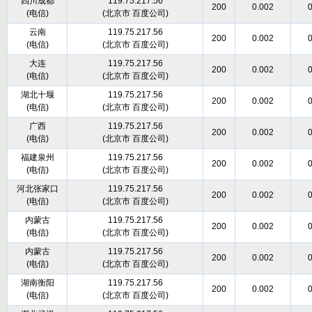
四川成都
119.75.217.56
200
0.002
0
(电信)
(北京市 百度公司)
云南
119.75.217.56
200
0.002
0
(电信)
(北京市 百度公司)
大连
119.75.217.56
200
0.002
0
(电信)
(北京市 百度公司)
湖北十堰
119.75.217.56
200
0.002
0
(电信)
(北京市 百度公司)
广西
119.75.217.56
200
0.002
0
(电信)
(北京市 百度公司)
福建泉州
119.75.217.56
200
0.002
0
(电信)
(北京市 百度公司)
河北张家口
119.75.217.56
200
0.002
0
(电信)
(北京市 百度公司)
内蒙古
119.75.217.56
200
0.002
0
(电信)
(北京市 百度公司)
内蒙古
119.75.217.56
200
0.002
0
(电信)
(北京市 百度公司)
湖南衡阳
119.75.217.56
200
0.002
0
(电信)
(北京市 百度公司)