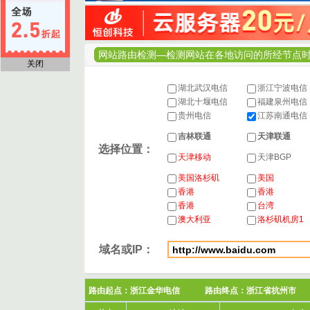
网站路由检测—检测网站在各地访问的所经节点
关闭
湖北武汉电信
浙江宁波电信
湖北十堰电信
福建泉州电信
贵州电信
江苏南通电信
吉林联通
天津联通
选择位置：
天津移动
天津BGP
美国洛杉矶
美国
香港
香港
香港
台湾
澳大利亚
洛杉矶机房1
域名或IP：
路由起点：浙江金华电信 路由终点：浙江省杭州