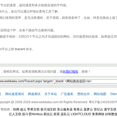
节点的速度，返回速度和多次链接反馈的平均值。
表什么，各位可以通过IP地址查询工具了解。
们使用的宽带，是无法联通的，至于原因，就有很多种了，比如：特意在路由上做
说明这个IP，在各个路由节点都有问题。
都是不错的；10到15个节点之内才完成跟踪的网站，访问速度则比较差，如果超过3
ws平台上的
tracert
命令。
”，请稍后再试。如果发现检测点出现问题，请
向我们报告
，谢谢！
页
网站速度测试
网速测试
关于本站
广告服务
赞助合作
网站地图
Site
pyright @ 2009-2026 www.webkaka.com All Rights Reserved.
粤ICP备14028160号
赞助商：
快网
超云
苹果互联
新天域互联
美云服务器
青果云
菠萝云
世纪云
寰宇互联
亿人互联
筋斗雲Nimbus
易信云
群英
蓝队云
LIGHTCLOUD
青果网络
好耶数