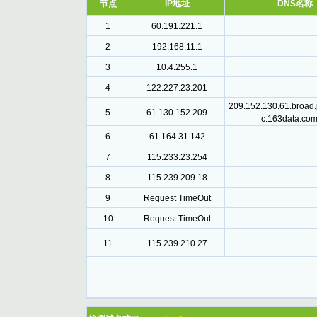
节点
IP地址
DNS名称
1
60.191.221.1
2
192.168.11.1
3
10.4.255.1
4
122.227.23.201
209.152.130.61.broad.
5
61.130.152.209
c.163data.com
6
61.164.31.142
7
115.233.23.254
8
115.239.209.18
9
Request TimeOut
10
Request TimeOut
11
115.239.210.27