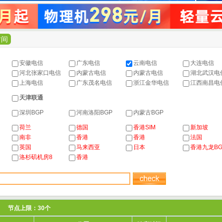
时间
安徽电信
广东电信
云南电信
大连电信
河北张家口电信
内蒙古电信
内蒙古电信
湖北武汉电
上海电信
广东茂名电信
浙江金华电信
江西南昌电
天津联通
深圳BGP
河南洛阳BGP
内蒙古BGP
荷兰
德国
香港SIM
新加坡
南非
香港
香港
法国
英国
马来西亚
日本
香港九龙BG
洛杉矶机房8
香港
市 节点上限：30个