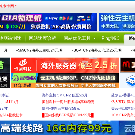
卡卡网 ~
地网站测速
网站速度诊断
网站优化工具
Ping测试
路
元一月
●
5M/CN2海外云主机 24元/月
●
BGP+CN2海外云 低至25元/月
●
 3折起一一
海外主机 5M CN2 低至$2/月
菠萝云-香港4
bps $111/月
恒创科技一海外服务器●高速稳定
亿人互联-津/京
8/年
快网-弹性云主机仅58元
美云-深圳东莞
能JA4指纹防护
█国内多线BGP高防CDN-99元█
10M CN2海外