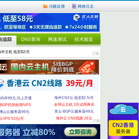
由追踪
DNS查询
网速测试
技术频道
海外主机 低至$2/月
海外CN2云 低至$2.5/月
G内存99元,马上开通
全球云主机 3天试用再买
BGP托管租用/VPS
美云-BGP云服务器49元
佛山云服务器99元
海外云 CN2线路 26元
云VPS 53元/月