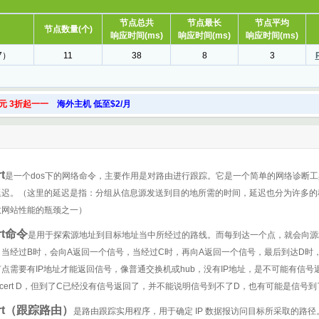
节点总共
节点最长
节点平均
节点数量(个)
响应时间(ms)
响应时间(ms)
响应时间(ms)
7）
11
38
8
3
元 3折起一一
海外主机 低至$2/月
t
是一个dos下的网络命令，主要作用是对路由进行跟踪。它是一个简单的网络诊断工
延迟。（这里的延迟是指：分组从信息源发送到目的地所需的时间，延迟也分为许多的
数网站性能的瓶颈之一）
ert命令
是用于探索源地址到目标地址当中所经过的路线。而每到达一个点，就会向源
C。当经过B时，会向A返回一个信号，当经过C时，再向A返回一个信号，最后到达D
点需要有IP地址才能返回信号，像普通交换机或hub，没有IP地址，是不可能有信
racert D，但到了C已经没有信号返回了，并不能说明信号到不了D，也有可能是信
ert（跟踪路由）
是路由跟踪实用程序，用于确定 IP 数据报访问目标所采取的路径。Trace