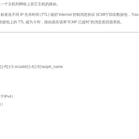
从一个主机到网络上其它主机的路由。
发送不同 IP 生存时间 (TTL) 值的“Internet 控制消息协议 (ICMP)”回应数据
据包上的 TTL 减为 0 时，路由器应该将“ICMP 已超时”的消息发回源系统。
 [-R] [-S srcaddr] [-4] [-6] target_name
IPv4）
位）