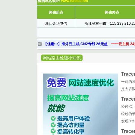
检测域名或IP:
www.baidu.com
路由起点
路由终点
浙江金华电信
浙江省杭州市（115.239.210.2
【优惠中】海外云主机 CN2专线 26元起
一一云主机 24
网站路由检测小知识
Tracer
一跳的
是大多
Trac
经过 
经过的节
发现 T
Trac