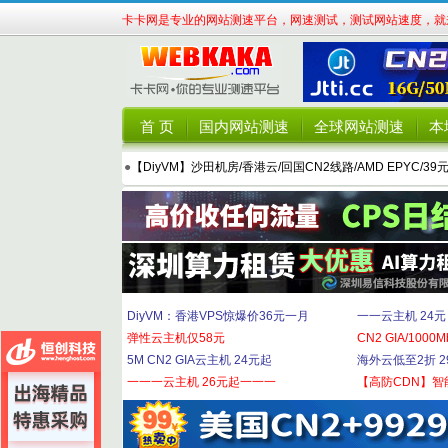
卡卡网是专业的网站测速平台，网速测试，测试网站速度，就来
首 页
国内网站测速
全球网站测速
本
●
【DiyVM】沙田机房/香港云/回国CN2线路/AMD EPYC/39
DiyVM：香港VPS惊爆价36元一月
一一云主机 24元
弹性云主机仅58元
CN2 GIA/1000M
5M CN2 GIA云主机 24元起
海外云低至2折 29
一一一云主机 26元起一一一
【高防CDN】智