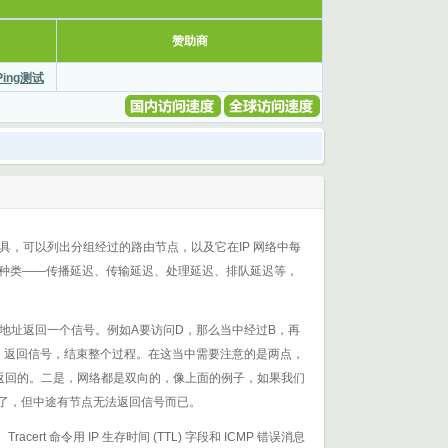
赞助商
Ping测试
具，可以列出分组经过的路由节点，以及它在IP 网络中每
种类——传播延迟、传输延迟、处理延迟、排队延迟等，
地址返回一个信号。例如A要访问D，那么当中经过B，再
时，返回信号，结束整个过程。在这当中需要注意的是两点，
号返回的。二是，网络都是双向的，像上面的例子，如果我们
号到了，但中途有节点无法返回信号而已。
rt 命令用 IP 生存时间 (TTL) 字段和 ICMP 错误消息