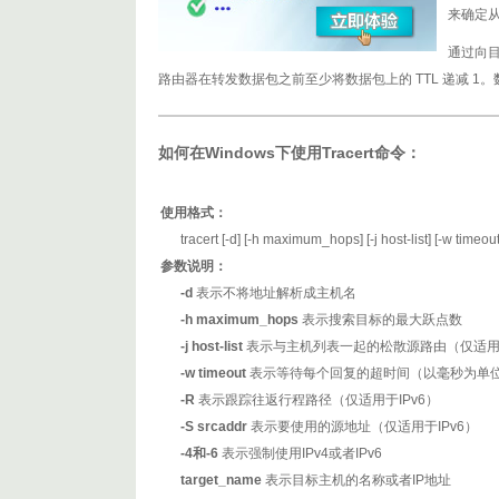
来确定
通过向目标
路由器在转发数据包之前至少将数据包上的 TTL 递减 1。数
如何在Windows下使用Tracert命令：
使用格式：
tracert [-d] [-h maximum_hops] [-j host-list] [-w timeout]
参数说明：
-d
表示不将地址解析成主机名
-h maximum_hops
表示搜索目标的最大跃点数
-j host-list
表示与主机列表一起的松散源路由（仅适用于
-w timeout
表示等待每个回复的超时间（以毫秒为单
-R
表示跟踪往返行程路径（仅适用于IPv6）
-S srcaddr
表示要使用的源地址（仅适用于IPv6）
-4和-6
表示强制使用IPv4或者IPv6
target_name
表示目标主机的名称或者IP地址