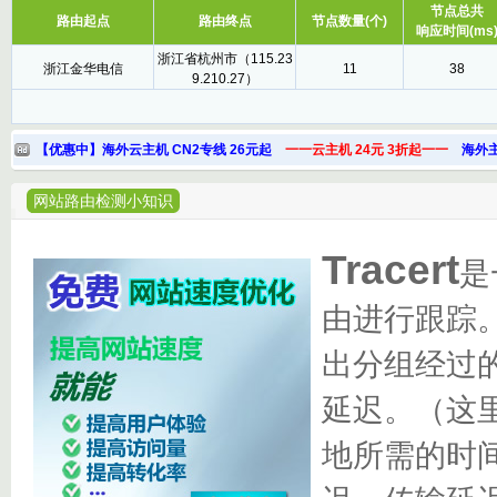
节点总共
路由起点
路由终点
节点数量(个)
响应时间(ms
浙江省杭州市（115.23
浙江金华电信
11
38
9.210.27）
【优惠中】海外云主机 CN2专线 26元起
一一云主机 24元 3折起一一
海外主
网站路由检测小知识
Tracert
是
由进行跟踪
出分组经过的
延迟。（这
地所需的时