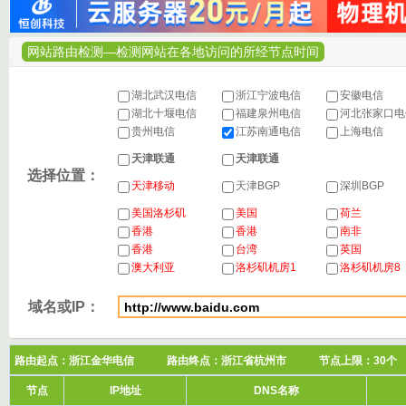
网站路由检测—检测网站在各地访问的所经节点时间
湖北武汉电信
浙江宁波电信
安徽电信
湖北十堰电信
福建泉州电信
河北张家口
贵州电信
江苏南通电信
上海电信
天津联通
天津联通
选择位置：
天津移动
天津BGP
深圳BGP
美国洛杉矶
美国
荷兰
香港
香港
南非
香港
台湾
英国
澳大利亚
洛杉矶机房1
洛杉矶机房8
域名或IP：
路由起点：浙江金华电信 路由终点：浙江省杭州市 节点上限：3
节点
IP地址
DNS名称