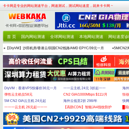
卡卡网是专业的网站测速平台，网速测试，测试网站速度，就来卡卡网 ~
首 页
国内网站测速
全球网站测速
本地网站测速
网站速度诊
●
【DiyVM】沙田机房/香港云/回国CN2线路/AMD EPYC/39元一月
●
5M/CN
DiyVM：香港VPS惊爆价36元一月
一一云主机 24元 3折起一一
海外
弹性云主机仅58元
CN2 GIA/1000Mbps $111/月
恒
5M CN2 GIA云主机 24元起
海外云低至2折 298/年
快网
一一一云主机 26元起一一一
【高防CDN】智能JA4指纹防护
█国