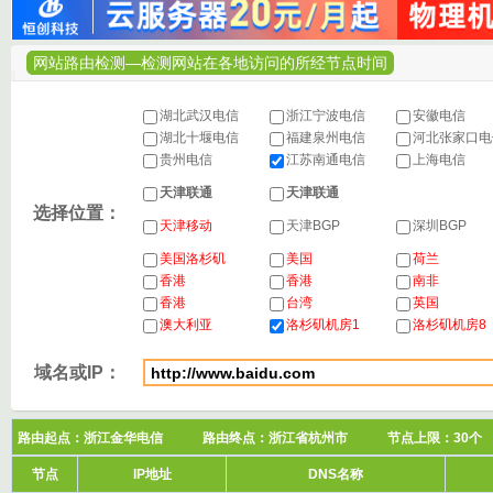
网站路由检测—检测网站在各地访问的所经节点时间
湖北武汉电信
浙江宁波电信
安徽电信
湖北十堰电信
福建泉州电信
河北张家口
贵州电信
江苏南通电信
上海电信
天津联通
天津联通
选择位置：
天津移动
天津BGP
深圳BGP
美国洛杉矶
美国
荷兰
香港
香港
南非
香港
台湾
英国
澳大利亚
洛杉矶机房1
洛杉矶机房8
域名或IP：
路由起点：浙江金华电信 路由终点：浙江省杭州市 节点上限：3
节点
IP地址
DNS名称