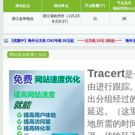
节点总共
路由起点
路由终点
节点数量(个)
响应时间(ms
浙江省杭州市（115.23
浙江金华电信
11
38
9.210.27）
【优惠中】海外云主机 CN2专线 26元起
一一云主机 24元 3折起一一
海外主
网站路由检测小知识
Tracert
是
由进行跟踪
出分组经过的
延迟。（这
地所需的时