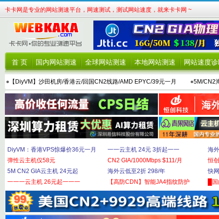
卡卡网是专业的网站测速平台，网速测试，测试网站速度，就来卡卡网 ~
首 页
国内网站测速
全球网站测速
本地网站测速
网站速度诊
●
【DiyVM】沙田机房/香港云/回国CN2线路/AMD EPYC/39元一月
●
5M/CN
DiyVM：香港VPS惊爆价36元一月
一一云主机 24元 3折起一一
海外
弹性云主机仅58元
CN2 GIA/1000Mbps $111/月
恒
5M CN2 GIA云主机 24元起
海外云低至2折 298/年
快网
一一一云主机 26元起一一一
【高防CDN】智能JA4指纹防护
█国