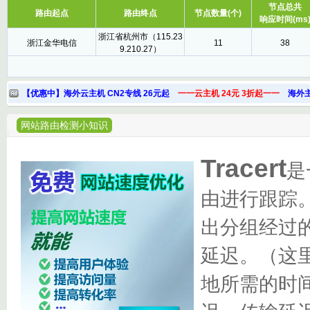
节点总共
路由起点
路由终点
节点数量(个)
响应时间(ms
浙江省杭州市（115.23
浙江金华电信
11
38
9.210.27）
【优惠中】海外云主机 CN2专线 26元起
一一云主机 24元 3折起一一
海外主
网站路由检测小知识
Tracert
是
由进行跟踪
出分组经过的
延迟。（这
地所需的时