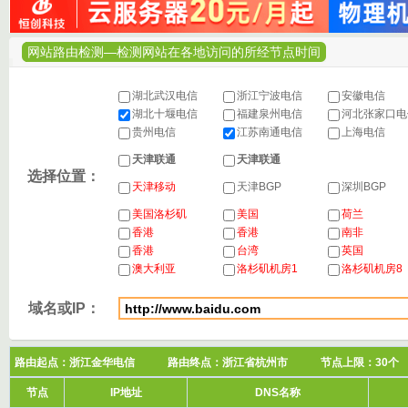
网站路由检测—检测网站在各地访问的所经节点时间
湖北武汉电信
浙江宁波电信
安徽电信
湖北十堰电信
福建泉州电信
河北张家口
贵州电信
江苏南通电信
上海电信
天津联通
天津联通
选择位置：
天津移动
天津BGP
深圳BGP
美国洛杉矶
美国
荷兰
香港
香港
南非
香港
台湾
英国
澳大利亚
洛杉矶机房1
洛杉矶机房8
域名或IP：
路由起点：浙江金华电信 路由终点：浙江省杭州市 节点上限：3
节点
IP地址
DNS名称