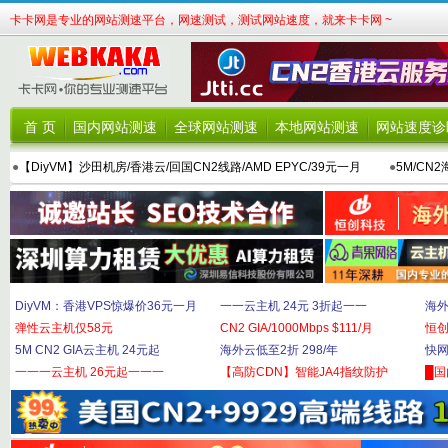
卡卡网是专业的网站测速平台，网速测试，测试网站速度，就来卡卡网 ~
首 页
国内网站测速
全球网站测速
本地网站测速
网站速度诊
●
【DiyVM】沙田机房/香港云/回国CN2线路/AMD EPYC/39元一月
●
5M/CN
DiyVM：香港VPS惊爆价36元一月
一一云主机 24元 3折起一一
海外
弹性云主机仅58元
CN2 GIA/1000Mbps $111/月
恒
5M CN2 GIA云主机 24元起
海外云低至2折 298/年
快网
一一一云主机 26元起一一一
【高防CDN】智能JA4指纹防护
█国