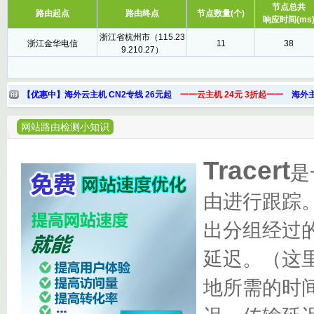
节点总共
路由起点
路由终点
节点数量(个)
响应时间(ms
浙江省杭州市（115.23
浙江金华电信
11
38
9.210.27）
【优惠中】海外云主机 CN2专线 26元起
一一云主机 24元 3折起一一
海外主
网站路由检测小知识
Tracert
是
由进行跟踪
出分组经过的
延迟。（这
地所需的时