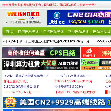
卡卡网是专业的网站测速平台，网速测试，测试网站速度，就来卡卡网 ~
首 页
国内网站测速
全球网站测速
本地网站测速
网站速度诊
●
【DiyVM】沙田机房/香港云/回国CN2线路/AMD EPYC/39元一月
●
5M/CN
DiyVM：香港VPS惊爆价36元一月
一一云主机 24元 3折起一一
海外
弹性云主机仅58元
CN2 GIA/1000Mbps $111/月
恒
5M CN2 GIA云主机 24元起
海外云低至2折 298/年
快网
一一一云主机 26元起一一一
【高防CDN】智能JA4指纹防护
█国