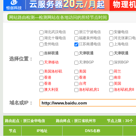
网站路由检测—检测网站在各地访问的所经节点时间
湖北武汉电信
浙江宁波电信
安徽电信
湖北十堰电信
福建泉州电信
河北张家口
贵州电信
江苏南通电信
上海电信
吉林联通
天津联通
天津联通
选择位置：
天津移动
天津BGP
深圳BGP
美国洛杉矶
美国
荷兰
香港
香港
南非
香港
台湾
英国
澳大利亚
洛杉矶机房1
洛杉矶机房8
域名或IP：
路由起点：浙江金华电信 路由终点：浙江省杭州市 节点上限：3
节点
IP地址
DNS名称