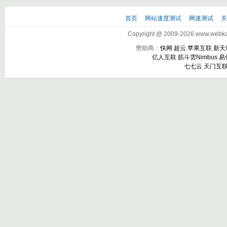
首页
网站速度测试
网速测试
Copyright @ 2009-2026 www.webkak
赞助商：
快网
超云
苹果互联
新天
亿人互联
筋斗雲Nimbus
易
七七云
天门互