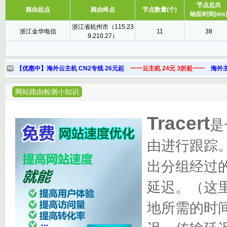
节点总共
路由起点
路由终点
节点数量(个)
响应时间(ms
浙江省杭州市（115.23
浙江金华电信
11
38
9.210.27）
【优惠中】海外云主机 CN2专线 26元起
一一云主机 24元 3折起一一
海外主
网站路由检测小知识
Tracert
是
由进行跟踪
出分组经过的
延迟。（这
地所需的时