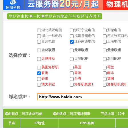
网站路由检测—检测网站在各地访问的所经节点时间
湖北武汉电信
浙江宁波电信
安徽电信
湖北十堰电信
福建泉州电信
河北张家口
贵州电信
江苏南通电信
上海电信
吉林联通
天津联通
天津联通
选择位置：
天津移动
天津BGP
深圳BGP
美国洛杉矶
美国
荷兰
香港
香港
南非
香港
台湾
英国
澳大利亚
洛杉矶机房1
洛杉矶机房8
域名或IP：
路由起点：浙江金华电信 路由终点：浙江省杭州市 节点上限：3
节点
IP地址
DNS名称