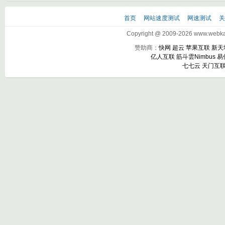
首页
网站速度测试
网速测试
Copyright @ 2009-2026 www.webkak
赞助商：
快网
超云
苹果互联
新天
亿人互联
筋斗雲Nimbus
易
七七云
天门互