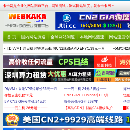
卡卡网是专业的网站测速平台，网速测试，测试网站速度，就来卡卡网 ~
首 页
国内网站测速
全球网站测速
本地网站测速
网站速度诊
●
【DiyVM】沙田机房/香港云/回国CN2线路/AMD EPYC/39元一月
●
5M/CN
DiyVM：香港VPS惊爆价36元一月
一一云主机 24元 3折起一一
海外
弹性云主机仅58元
CN2 GIA/1000Mbps $111/月
恒
5M CN2 GIA云主机 24元起
海外云低至2折 298/年
快网
一一一云主机 26元起一一一
【高防CDN】智能JA4指纹防护
█国