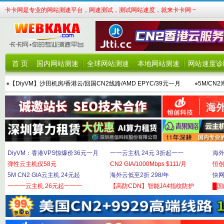
卡卡网是专业的网站测速平台，网速测试，测试网站速度，就来卡卡网 ~
首 页
国内网站测速
全球网站测速
本地网站测速
网站速度诊
●
【DiyVM】沙田机房/香港云/回国CN2线路/AMD EPYC/39元一月
●
5M/CN
DiyVM：香港VPS惊爆价36元一月
一一云主机 24元 3折起一一
海外
弹性云主机仅58元
CN2 GIA/1000Mbps $111/月
恒
5M CN2 GIA云主机 24元起
海外云低至2折 298/年
快网
一一一云主机 26元起一一一
【高防CDN】智能JA4指纹防护
█国