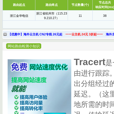
节点总共
路由起点
路由终点
节点数量(个)
响应时间(ms
浙江省杭州市（115.23
浙江金华电信
11
38
9.210.27）
【优惠中】海外云主机 CN2专线 26元起
一一云主机 24元 3折起一一
海外主
网站路由检测小知识
Tracert
是
由进行跟踪
出分组经过的
延迟。（这
地所需的时