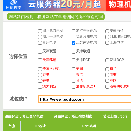
网站路由检测—检测网站在各地访问的所经节点时间
湖北武汉电信
浙江宁波电信
安徽电信
湖北十堰电信
福建泉州电信
河北张家口
贵州电信
江苏南通电信
上海电信
天津联通
天津联通
选择位置：
天津移动
天津BGP
深圳BGP
美国洛杉矶
美国
荷兰
香港
香港
南非
香港
台湾
英国
澳大利亚
洛杉矶机房1
洛杉矶机房8
域名或IP：
路由起点：浙江金华电信 路由终点：浙江省杭州市 节点上限：3
节点
IP地址
DNS名称